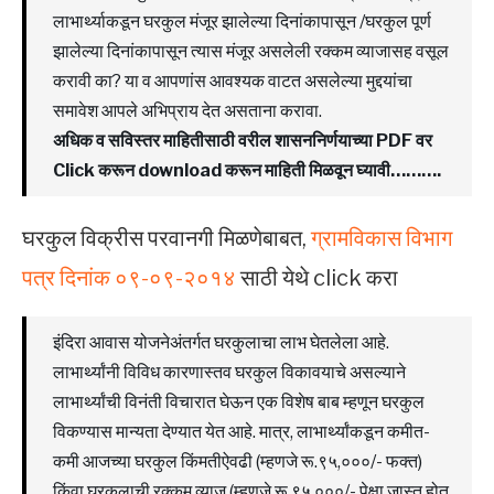
लाभार्थ्याकडून घरकुल मंजूर झालेल्या दिनांकापासून /घरकुल पूर्ण
झालेल्या दिनांकापासून त्यास मंजूर असलेली रक्कम व्याजासह वसूल
करावी का? या व आपणांस आवश्यक वाटत असलेल्या मुद्दयांचा
समावेश आपले अभिप्राय देत असताना करावा.
अधिक व सविस्तर माहितीसाठी वरील शासननिर्णयाच्या PDF वर
Click करून download करून माहिती मिळवून घ्यावी……….
घरकुल विक्रीस परवानगी मिळणेबाबत,
ग्रामविकास विभाग
पत्र दिनांक ०९-०९-२०१४
साठी येथे click करा
इंदिरा आवास योजनेअंतर्गत घरकुलाचा लाभ घेतलेला आहे.
लाभार्थ्यांनी विविध कारणास्तव घरकुल विकावयाचे असल्याने
लाभार्थ्यांची विनंती विचारात घेऊन एक विशेष बाब म्हणून घरकुल
विकण्यास मान्यता देण्यात येत आहे. मात्र, लाभार्थ्यांकडून कमीत-
कमी आजच्या घरकुल किंमतीऐवढी (म्हणजे रू.९५,०००/- फक्त)
किंवा घरकुलाची रक्कम व्याज (म्हणजे रू.९५,०००/- पेक्षा जास्त होत