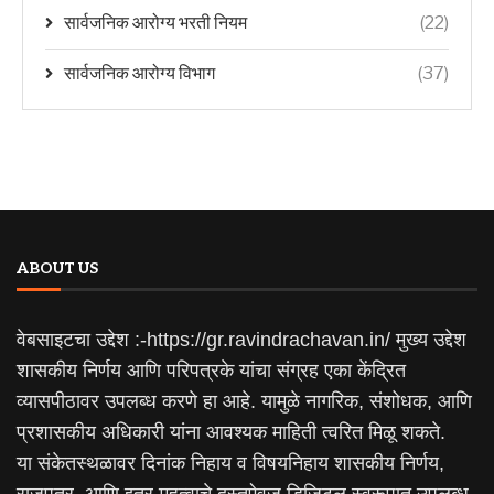
सार्वजनिक आरोग्य भरती नियम
(22)
सार्वजनिक आरोग्य विभाग
(37)
ABOUT US
वेबसाइटचा उद्देश :-https://gr.ravindrachavan.in/ मुख्य उद्देश
शासकीय निर्णय आणि परिपत्रके यांचा संग्रह एका केंद्रित
व्यासपीठावर उपलब्ध करणे हा आहे. यामुळे नागरिक, संशोधक, आणि
प्रशासकीय अधिकारी यांना आवश्यक माहिती त्वरित मिळू शकते.
या संकेतस्थळावर दिनांक निहाय व विषयनिहाय शासकीय निर्णय,
राजपत्र, आणि इतर महत्वाचे दस्तऐवज डिजिटल स्वरूपात उपलब्ध