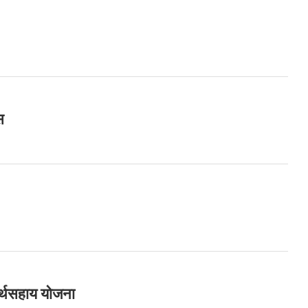
स
र्थसहाय योजना