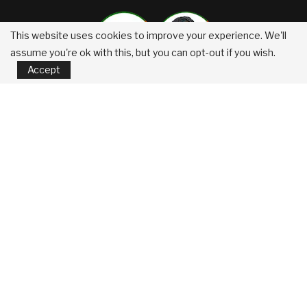
This website uses cookies to improve your experience. We'll
assume you're ok with this, but you can opt-out if you wish.
Accept
RECENT ARTICLES
महाराष्ट्र इलेक्ट्रिक वाहन धोरण
July 29, 2026
आंतरजातीय किंवा आंतरधर्मीय विवाह करणा-या जोडप्यांच्या सुरक्षिततेसाठी मानक
कार्यप्रणाली
July 29, 2026
पोलीस कोठडीतील मृत्यू
July 29, 2026
सुधारित प्रधानमंत्री पीक विमा योजना
July 29, 2026