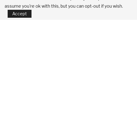
गृह-पोलिस
(4)
assume you're ok with this, but you can opt-out if you wish.
Accept
ग्रामपंचायत
(54)
ग्रामपंचायत कायदा
(6)
ग्रामपंचायत योजना
(11)
ग्रामविकास
(17)
ग्रामीण पाणी पुरवठा विभाग
(8)
घरकुल: जिल्हा ग्रामीण विकास यंत्रणा
(15)
जिल्हा परिषद-पंचायत समिती
(18)
नगरविकास विभाग
(7)
नोंदणी व मुद्रांक विभाग
(8)