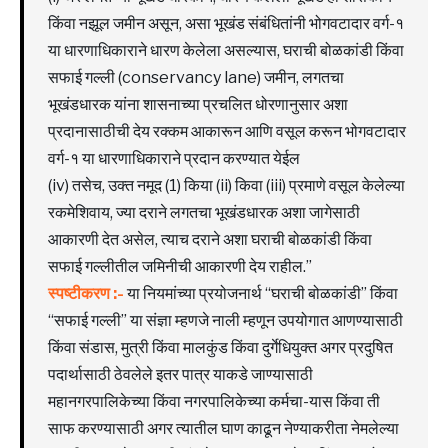
किंवा नझूल जमीन असून, असा भूखंड संबंधितांनी भोगवटादार वर्ग-१
या धारणाधिकाराने धारण केलेला असल्यास, घराची बोळकांडी किंवा
सफाई गल्ली (conservancy lane) जमीन, लगतचा
भूखंडधारक यांना शासनाच्या प्रचलित धोरणानुसार अशा
प्रदानासाठीची देय रक्कम आकारून आणि वसूल करून भोगवटादार
वर्ग-१ या धारणाधिकाराने प्रदान करण्यात येईल
(iv) तसेच, उक्त नमूद (1) किया (ii) किवा (iii) प्रमाणे वसूल केलेल्या
रकमेशिवाय, ज्या दराने लगतचा भूखंडधारक अशा जागेसाठी
आकारणी देत असेल, त्याच दराने अशा घराची बोळकांडी किंवा
सफाई गल्लीतील जमिनीची आकारणी देय राहील.”
स्पष्टीकरण :-
या नियमांच्या प्रयोजनार्थ “घराची बोळकांडी” किंवा
“सफाई गल्ली” या संज्ञा म्हणजे नाली म्हणून उपयोगात आणण्यासाठी
किंवा संडास, मुत्री किंवा मालकुंड किंवा दुर्गेधियुक्त अगर प्रदुषित
पदार्थासाठी ठेवलेले इतर पात्र याकडे जाण्यासाठी
महानगरपालिकेच्या किंवा नगरपालिकेच्या कर्मचा-यास किंवा ती
साफ करण्यासाठी अगर त्यातील घाण काढून नेण्याकरीता नेमलेल्या