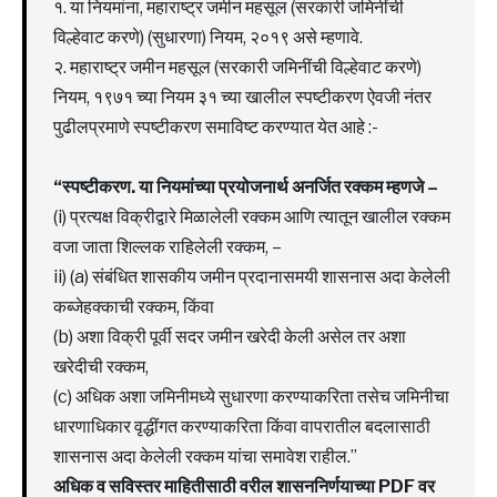
१. या नियमांना, महाराष्ट्र जमीन महसूल (सरकारी जमिनींची
विल्हेवाट करणे) (सुधारणा) नियम, २०१९ असे म्हणावे.
२. महाराष्ट्र जमीन महसूल (सरकारी जमिनींची विल्हेवाट करणे)
नियम, १९७१ च्या नियम ३१ च्या खालील स्पष्टीकरण ऐवजी नंतर
पुढीलप्रमाणे स्पष्टीकरण समाविष्ट करण्यात येत आहे :-
“स्पष्टीकरण. या नियमांच्या प्रयोजनार्थ अनर्जित रक्कम म्हणजे –
(i) प्रत्यक्ष विक्रीद्वारे मिळालेली रक्कम आणि त्यातून खालील रक्कम
वजा जाता शिल्लक राहिलेली रक्कम, –
ii) (a) संबंधित शासकीय जमीन प्रदानासमयी शासनास अदा केलेली
कब्जेहक्काची रक्कम, किंवा
(b) अशा विक्री पूर्वी सदर जमीन खरेदी केली असेल तर अशा
खरेदीची रक्कम,
(c) अधिक अशा जमिनीमध्ये सुधारणा करण्याकरिता तसेच जमिनीचा
धारणाधिकार वृद्धींगत करण्याकरिता किंवा वापरातील बदलासाठी
शासनास अदा केलेली रक्कम यांचा समावेश राहील.”
अधिक व सविस्तर माहितीसाठी वरील शासननिर्णयाच्या PDF वर