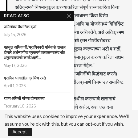
अतिक्रमणे नियमानुकूल करण्याकरिता संपूर्ण राज्याकरिता किंवा
राज्याच्या विनिर्दिष्ट क्षेत्राकरिता सर्वसाधारण किंवा विशेष
READ ALSO
आदेशाद्वारे योजना तयार करता येईल, आणि या योजनेमध्ये विनिर्दिष्ट
जमिनीच्या वैधानिक दर्जा
करण्यात येतील अशा अटींवर व शर्तीच्या अधिनतेने, असे अतिक्रमण
July 15, 2026
नियमानुकूल करता येईल. या योजनेमध्ये इतर गोष्टींबरोबरच
महसूल अधिकारी/प्राधिकारी यांचेकडे दाखल
पात्रतेचे निकष, अतिक्रमण नियमानुकूल करण्याच्या अटी व शर्ती,
होणारे अर्धन्यायीक प्रकरणे हाताळण्यासंदर्भात
आणि अशा स्वरुपाची अतिक्रमणे नियमानुकूल करण्याकरिता सक्षम
अनुसरावयाची कार्यपध्दती...
प्राधिकारी इत्यादी विषयीची तरतुद करता येईल.”
May 17, 2026
३. महाराष्ट्र जमीन महसूल (सरकारी जमिनींची विल्हेवाट करणे)
ग्रामिण भागातील ग्रामिण रस्‍ते
नियम, १९७१ च्या नियम ५१ नंतर पुढीलप्रमाणे नियम ५२ समाविष्ट
April 1, 2026
करण्यात येत आहे :-
“५२. कोणत्याही नियमाच्या तरतुदी शिथील करण्याचे शासनाचे
राज्य अतिथी यांच्या दौऱ्याबाबत
February 10, 2026
अधिकार. शासनाचे मते विशेष स्वरुपाचे असेल, अशा एखादया
प्रकरणाबाबत लेखी कारणे नमूद करुन यापैकी कोणताही नियम
This website uses cookies to improve your experience. We'll
शासकीय जमिन: गॅस कंपनीच्या पाईपलाईन
शासनास शिथील करता येईल.”
assume you're ok with this, but you can opt-out if you wish.
परवानगी
अधिक व सविस्तर माहितीसाठी वरील शासननिर्णयाच्या PDF वर
Accept
February 10, 2026