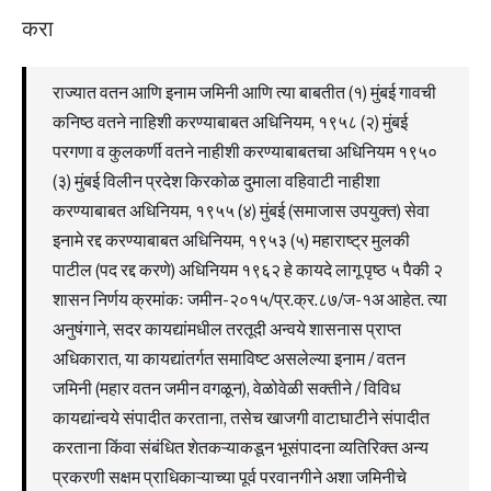
करा
राज्यात वतन आणि इनाम जमिनी आणि त्या बाबतीत (१) मुंबई गावची
कनिष्ठ वतने नाहिशी करण्याबाबत अधिनियम, १९५८ (२) मुंबई
परगणा व कुलकर्णी वतने नाहीशी करण्याबाबतचा अधिनियम १९५०
(३) मुंबई विलीन प्रदेश किरकोळ दुमाला वहिवाटी नाहीशा
करण्याबाबत अधिनियम, १९५५ (४) मुंबई (समाजास उपयुक्त) सेवा
इनामे रद्द करण्याबाबत अधिनियम, १९५३ (५) महाराष्ट्र मुलकी
पाटील (पद रद्द करणे) अधिनियम १९६२ हे कायदे लागू पृष्ठ ५ पैकी २
शासन निर्णय क्रमांकः जमीन-२०१५/प्र.क्र.८७/ज-१अ आहेत. त्या
अनुषंगाने, सदर कायद्यांमधील तरतूदी अन्वये शासनास प्राप्त
अधिकारात, या कायद्यांतर्गत समाविष्ट असलेल्या इनाम / वतन
जमिनी (महार वतन जमीन वगळून), वेळोवेळी सक्तीने / विविध
कायद्यांन्वये संपादीत करताना, तसेच खाजगी वाटाघाटीने संपादीत
करताना किंवा संबंधित शेतकऱ्याकडून भूसंपादना व्यतिरिक्त अन्य
प्रकरणी सक्षम प्राधिकाऱ्याच्या पूर्व परवानगीने अशा जमिनीचे