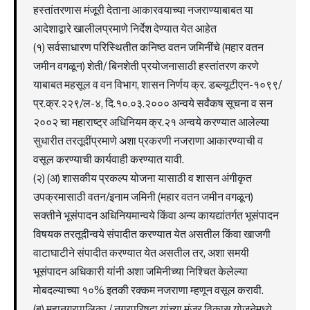
हस्तांतरणास मंजूरी देताना आकारवयाच्या नजराण्याबाबत या
आदेशाद्वारे खालीलप्रमाणे निर्देश देण्यात येत आहेत
(१) सर्वसाधारण परिस्थितीत कनिष्ठ वतन जमिनींचे (महार वतन
जमीन वगळून) शेती/ बिनशेती प्रयोजनासाठी हस्तांतरण करणे
याबाबत महसूल व वन विभाग, शासन निर्णय क्र. डब्ल्यूटीएन-१०९९/
प्र.क्र.२२९/ल-४, दि.१०.०३.२००० अन्वये सर्वंकष सूचना व सन
२००२ चा महाराष्ट्र अधिनियम क्र.२१ अन्वये करण्यात आलेल्या
सुधारीत तरतूदींप्रमाणे अशा प्रकरणी नजराणा आकारण्याची व
वसूल करण्याची कार्यवाही करण्यात यावी.
(२) (अ) शासकीय प्रकल्प योजना यासाठी व शासन अंगीकृत
उपक्रमासाठी वतन/इनाम जमिनी (महार वतन जमीन वगळून)
सक्तीने भूसंपादन अधिनियमान्वये किंवा अन्य कायद्यांतर्गत भूसंपादन
विषयक तरतूदीन्वये संपादीत करण्यात येत असतील किंवा खाजगी
वाटाघाटीने संपादीत करण्यात येत असतील तर, अशा समयी
भूसंपादन अधिकारी यांनी अशा जमिनीच्या निश्चित केलेल्या
मोबदल्याच्या १०% इतकी रक्कम नजराणा म्हणून वसूल करावी.
(ब) महानगरपालिका / नगरपरिषदा यांच्या मंजूर विकास योजनेमध्ये