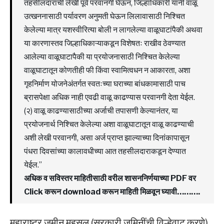
तहसीलदारांची लेखी पूर्व परवानगी घेऊन, जिल्हाधिकारी यांनी वाळू
उत्खननासाठी पर्यावरण अनुमती घेऊन लिलावासाठी निश्चित
केलेल्या मात्र यशस्वीरित्या बोली न लागलेल्या वाळूघाटांपैकी अथवा
या कारणास्तव जिल्हाधिकाऱ्याकडून विशेषतः राखीव ठेवण्यात
आलेल्या वाळूघाटापैकी या प्रयोजनासाठी निश्चित केलेल्या
वाळूघाटातून कोणतीही फी किंवा स्वामित्वधन न आकारता, अशा
गृहनिर्माण योजनेअंतर्गत स्वतःच्या घराच्या बांधकामासाठी पाच
ब्रासपेक्षा अधिक नाही एवढी वाळू काढण्यास परवानगी देता येईल.
(२) वाळू काढण्यासाठीच्या अर्जाची तपासणी केल्यानंतर, या
प्रयोजनार्थ निश्चित केलेल्या अशा वाळूघाटातून वाळू काढण्याची
अशी लेखी परवानगी, असा अर्ज प्राप्त झाल्याच्या दिनांकापासून
पंधरा दिवसांच्या कालावधीच्या आत तहसीलदाराकडून देण्यात
येईल.”
अधिक व सविस्तर माहितीसाठी वरील शासननिर्णयाच्या PDF वर
Click करून download करून माहिती मिळवून घ्यावी……….
महाराष्ट्र जमीन महसूल (सरकारी जमिनींची विल्हेवाट करणे)