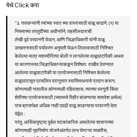
येथे Click करा
“३. गावकऱ्यांनी त्यांच्या स्वतःच्या वापरासाठी वाळू काढणे. (१) या
नियमाच्या तरतुदींच्या अधीनतेने, तहसीलदाराची
लेखी पूर्व परवानगी घेऊन, आणि जिल्हाधिकारी यांनी वाळू
उत्खननासाठी पर्यावरण अनुमती घेऊन लिलावासाठी निश्चित
केलेल्या मात्र यशस्वीरित्या बोली न लागलेल्या वाळूघाटांपैकी अथवा
या कारणास्तव जिल्हाधिकाऱ्याकडून विशेषतः राखीव ठेवण्यात
आलेल्या वाळूघाटापैकी या प्रयोजनासाठी निश्चित केलेल्या
वाळूघाटातून प्रचलित दरानुसार स्वामित्वधनाचे प्रदान करून,
कोणत्याही गावातील कोणत्याही रहिवाशास, त्याच्या घरगुती किंवा
शेतीच्या प्रयोजनासाठी (ज्यामध्ये विहीर बांधण्याचा समावेश असेल)
पाच ब्रासपेक्षा अधिक नाही एवढी वाळू काढण्यास परवानगी देता
येईल :
परंतु, आर्थिकदृष्ट्या दुर्बल घटकांकरिता असलेल्या शासनाच्या
कोणत्याही गृहनिर्माण योजनेअंतर्गत लाभ घेणाऱ्या व्यक्तीस,