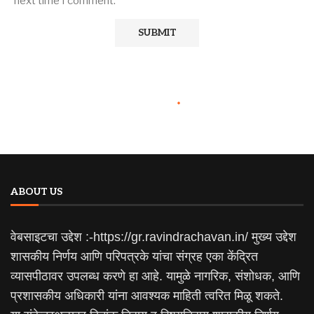
next time I comment.
ABOUT US
वेबसाइटचा उद्देश :-https://gr.ravindrachavan.in/ मुख्य उद्देश
शासकीय निर्णय आणि परिपत्रके यांचा संग्रह एका केंद्रित
व्यासपीठावर उपलब्ध करणे हा आहे. यामुळे नागरिक, संशोधक, आणि
प्रशासकीय अधिकारी यांना आवश्यक माहिती त्वरित मिळू शकते.