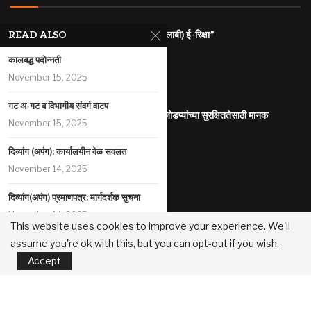
राज्यातील गरजू महिलांना रोजगारासाठी “पिंक (गुलाबी) ई-रिक्षा”
READ ALSO
July 31, 2026
कालबद्ध पदोन्नती
महाराष्ट्र इलेक्ट्रिक वाहन धोरण
November 15, 2025
July 29, 2026
गट अ-गट ब विभागीय संवर्ग वाटप
आंतरजातीय किंवा आंतरधर्मीय विवाह करणा-या जोडप्यांच्या सुरक्षिततेसाठी मानक
November 15, 2025
कार्यप्रणाली
July 29, 2026
दिव्यांग (अपंग): कार्यालयीन वेळ सवलत
पोलीस कोठडीतील मृत्यू
November 14, 2025
July 29, 2026
दिव्यांग(अपंग) प्रमाणपत्र: मार्गदर्शक सुचना
सुधारित प्रधानमंत्री पीक विमा योजना
November 14, 2025
July 29, 2026
This website uses cookies to improve your experience. We'll
assume you're ok with this, but you can opt-out if you wish.
दिव्यांग (अपंग) पदोन्नती आरक्षण
महानगरपालिका /नगरपरिषदा/नगरपंचायती यांच्या मालकीच्या मालमत्तांच्या मुद्रीकरण
Accept
November 14, 2025
धोरण
July 22, 2026