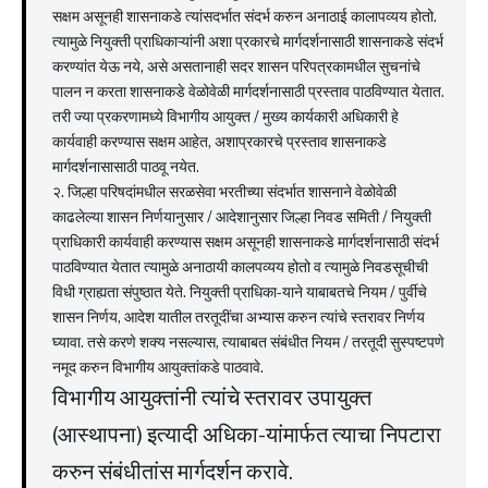
सक्षम असूनही शासनाकडे त्यांसदर्भात संदर्भ करुन अनाठाई कालापव्यय होतो.
त्यामुळे नियुक्ती प्राधिकाऱ्यांनी अशा प्रकारचे मार्गदर्शनासाठी शासनाकडे संदर्भ
करण्यांत येऊ नये, असे असतानाही सदर शासन परिपत्रकामधील सुचनांचे
पालन न करता शासनाकडे वेळोवेळी मार्गदर्शनासाठी प्रस्ताव पाठविण्यात येतात.
तरी ज्या प्रकरणामध्ये विभागीय आयुक्त / मुख्य कार्यकारी अधिकारी हे
कार्यवाही करण्यास सक्षम आहेत, अशाप्रकारचे प्रस्ताव शासनाकडे
मार्गदर्शनासासाठी पाठवू नयेत.
२. जिल्हा परिषदांमधील सरळसेवा भरतीच्या संदर्भात शासनाने वेळोवेळी
काढलेल्या शासन निर्णयानुसार / आदेशानुसार जिल्हा निवड समिती / नियुक्ती
प्राधिकारी कार्यवाही करण्यास सक्षम असूनही शासनाकडे मार्गदर्शनासाठी संदर्भ
पाठविण्यात येतात त्यामुळे अनाठायी कालपव्यय होतो व त्यामुळे निवडसूचीची
विधी ग्राह्यता संपुष्ठात येते. नियुक्ती प्राधिका-याने याबाबतचे नियम / पुर्वीचे
शासन निर्णय, आदेश यातील तरतूदींचा अभ्यास करुन त्यांचे स्तरावर निर्णय
घ्यावा. तसे करणे शक्य नसल्यास, त्याबाबत संबंधीत नियम / तरतूदी सुस्पष्टपणे
नमूद करुन विभागीय आयुक्तांकडे पाठवावे.
विभागीय आयुक्तांनी त्यांचे स्तरावर उपायुक्त
(आस्थापना) इत्यादी अधिका-यांमार्फत त्याचा निपटारा
करुन संबंधीतांस मार्गदर्शन करावे.