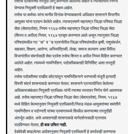
तशाच प्रकारच्या तरतूदी लागू करण्यात आलेल्या आहेत व त्यांसदर्भात निर्णय
घेण्यास नियुक्ती प्राधिकारी हे सक्षम आहेत.
तसेच या कर्मचा-यांना मानीव दिनांक देण्याबाबतचे अधिकार शासनाने विभागीय
आयुक्त यांना प्रदान केलेले आहेत. त्याचप्रमाणे महाराष्ट्र जिल्हा परिषदा जिल्हा
सेवा (सेवाप्रवेश), नियम १९६७ तसेच महाराष्ट्र जिल्हा परिषद जिल्हा सेवा
(शिस्त व अपील) नियम, १९६४ प्रसृत करण्यात आले असून त्यानुसार जिल्हा
परिषदांमधील गट “क” व “ड प्रवर्गातील जिल्हा परिषदांमधील कृषी, पशुसंवर्धन,
सहकार, शिक्षण, आरोग्य, अभियांत्रिकी, लेखा, समाज कल्याण अशा विविध
विभागांतील संवर्गासाठी सेवा प्रवेश तसेच शिस्त व अपील नियम विहित करण्यात
आलेले आहेत. त्यामध्ये नामनिर्देशन, पदोन्न्तीबाबतही विनिर्दिष्ट अशा तरतूदी
आहेत.
तसेच पदोन्न्तीच्या राखीव कोटयांतून नामनिर्देशनाने भरण्याची मंजूरी इत्यादी
विषयी संदर्भ शासनाकडे करण्यात येतात. शासनाने प्रत्यायोजित केलेल्या
अधिकारासंबंधात नियुक्ती प्राधिका-यांनी त्याच्या स्तरावर निर्णय घेणे आवश्यक
आहे. तसेच महाराष्ट्र जिल्हा परिषदा जिल्हा सेवा (सेवाप्रवेश), नियम, १९६७
मध्ये विहित केल्यानुसार नियुक्ती प्राधिकारी/निवड मंडळ आयुक्तांच्या समंत्तीने
नामनिर्देशन व पदोन्नती यांच्या प्रमाणामध्ये शिथील करण्याच्या तरतूदीही
अंतर्भूत आहेत. असे असतानाही शासनाकडे मार्गदर्शनासाठी प्रस्ताव
पाठविण्यात येतात,
ही बाब उचित नाही.
वेळोवेळी काढलेल्या आदेशानुसार नियुक्ती प्राधिकारी हे कार्यवाही करण्यास