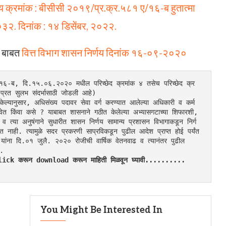
णय क्रमांक : बीसीसी २०१९/प्र.क्र.५८१ ए/१६-ब हुतात्मा
००३२. दिनांक : १४ डिसेंबर, २०२२.
ा बाबत
वित्त विभाग शासन निर्णय दिनांक १६-०९-२०२०
/१६-ब, दि.१५.०६.२०२० मधील परिच्छेद क्रमांक ४ तसेच परिच्छेद क्र
्रत सुलभ संदर्भासाठी जोडली आहे)
ेल्यानुसार, अधिसंख्य पदावर सेवा वर्ग करण्यात आलेल्या अधिकारी व कर्म
ावेत किंवा कसे ? याबाबत शासनाने गठीत केलेल्या अभ्यासगटाच्या शिफारशी, 
 व त्या अनुषंगाने सुधारीत शासन निर्णय सामान्य प्रशासन विभागाकडून निर्ग
ाही. त्यामुळे सदर प्रकरणी साप्रविकडून पुढील आदेश प्राप्त होई पर्यंत 
 यांना दि.०१ जुलै. २०२० रोजीची वार्षिक वेतनवाढ व त्यानंतर पुढील 
त.
र Click करून download करून माहिती मिळवून घ्यावी..........
You Might Be Interested In