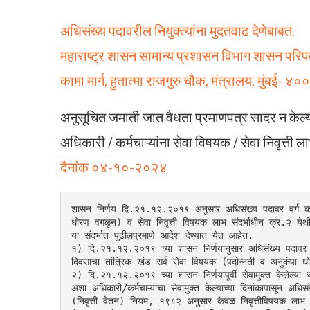
अधिसंख्य पदावरील नियुक्त्यांना मुदतवाढ देणेबाबत.
महाराष्ट्र शासन सामान्य प्रशासन विभाग शासन पर
कामा मार्ग, हुतात्मा राजगुरु चौक, मंत्रालय, मुंबई- 
अनुसूचित जमाती जात वैधता प्रमाणपत्र सादर न केल्या
अधिकारी / कर्मचाऱ्यांना सेवा विषयक / सेवा निवृत्ती 
दैनांक ०४-१०-२०२४
शासन निर्णय दि.२१.१२.२०१९ अनुसार अधिसंख्य पदावर वर्ग करण्
धोरण वगळून) व सेवा निवृत्ती विषयक लाभ संदर्भाधीन क्र.२ येथ
या संदर्भात पुढीलप्रमाणे आदेश देण्यात येत आहेत.
१) दि.२१.१२.२०१९ च्या शासन निर्णयानुसार अधिसंख्य पदावर वर्ग क
दिवसाचा तांत्रिक खंड सर्व सेवा विषयक (पदोन्नती व अनुकंपा धो
२) दि.२१.१२.२०१९ च्या शासन निर्णयापूर्वी सेवामुक्त केलेल्या ज
अशा अधिकारी/कर्मचाऱ्यांचा सेवामुक्त केल्याच्या दिनांकापासून अधिसं
(निवृत्ती वेतन) नियम, १९८२ अनुसार केवळ निवृत्तीविषयक लाभ म