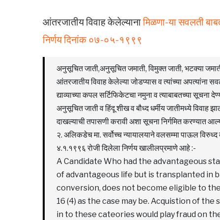
आंतरजातीय विवाह केलेल्याना
मिळणा-या सवलती बाबत
निर्णय दिनांक ०७-०५-१९९९
अनुसूचित जाती,अनुसूचित जमाती, विमुक्त जाती, भटक्या जमाती 
आंतरजातीय विवाह केलेल्या जोडप्यास व त्यांच्या अपत्यांना 
द्याव्याच्या कपल सर्टिफिकेटचा नमुना व त्याबाबतच्या सूचना दे
अनुसूचित जाती व हिंदू शीख व बौध्द धर्मीय जातीमध्ये विवाह झाल्य
दाखल्याची तपासणी करावी अशा सूचना निर्गमित करण्यात आल्या
२. अलिकडेच मा. सर्वोच्च न्यायालयाने वलसम्मा पाऊल विरुध्द
४.१.१९९६ रोजी दिलेला निर्णय खालीलप्रमाणे आहे :-
A Candidate Who had the advantageous start
of advantageous life but is transplanted in
conversion, does not become eligible to the 
16 (4) as the case may be. Acquistion of the 
in to these cateories would play fraud on t