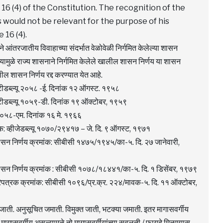
 16 (4) of the Constitution. The recognition of the
would not be relevant for the purpose of his
 16 (4).
ाने आंतरजातीय विवाहाच्या संदर्भात वेळोवेळी निर्गमित केलेल्या शासन
यामुळे राज्य शासनाने निर्गमित केलेले खालील शासन निर्णय या शासन
ालील शासन निर्णय रद्द करण्यात येत आहे.
ीडब्ल्यू २०५८ -ई. दिनांक १२ ऑगस्ट. १९५८
ीडब्ल्यू १०५९-डी. दिनांक १९ ऑक्टोबर, १९५९
 २०५८-एम. दिनांक १६ मे. १९६६
क: व्हीजेडब्ल्यू १०७०/२९४१७ – जे. दि. ९ ऑगस्ट, १९७१
 शासन निर्णय क्रमांक: सीबीसी १४७५/१९४५/का-५. दि. २७ जानेवारी,
 शासन निर्णय क्रमांक : सीबीसी १०७८/१८४४१/का-५. दि. १ डिसेंबर, १९७९
रिपत्रक क्रमांक: सीबीसी १०९६/प्र.क्र. २२४/मावक-५. दि. ११ ऑक्टोबर,
त जाती. अनुसूचित जमाती. विमुक्त जाती, भटक्या जमाती. इतर मागासवर्गीय
ने मागासवर्गीय असल्यामुळे तो मागासवर्गीयांच्या सवलती / फायदे मिळण्यास