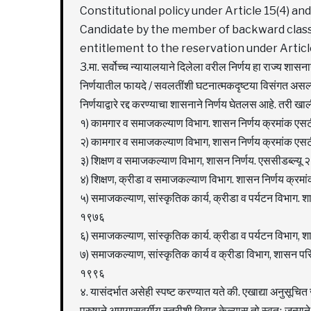
Constitutional policy under Article 15(4) and
Candidate by the member of backward class 
entitlement to the reservation under Article
3.मा. सर्वोच्च न्यायालयाने दिलेला वरील निर्णय हा राज्य शासन
निर्णयातील फायदे / सवलतींशी घटनात्मकदृष्टया विसंगत असल्
निर्णयाद्वारे रद्द करण्याचा शासनाने निर्णय घेतलस आहे. तरी ख
१) कामगार व समाजकल्याण विभाग. शासन निर्णय क्रमांक एसट
२) कामगार व समाजकल्याण विभाग, शासन निर्णय क्रमांक एसट
३) शिक्षण व समाजकल्याण विभाग, शासन निर्णय. एससीडब्ल्यू
४) शिक्षण, क्रीडा व समाजकल्याण विभाग. शासन निर्णय क्रमां
५) समाजकल्याण, सांस्कृतिक कार्य, क्रीडा व पर्यटन विभाग.
१९७६
६) समाजकल्याण, सांस्कृतिक कार्य. क्रीडा व पर्यटन विभाग,
७) समाजकल्याण, सांस्कृतिक कार्य व क्रीडा विभाग, शासन प
१९९६
४. यासंदर्भात असेही स्पष्ट करण्यात यते की. एखाद्या अनुसूचि
पुरुषाने अमागासवर्गीय स्त्रीशी विवाह केल्यास तो स्वतः जन्मा