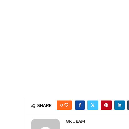
0
SHARE
GR TEAM