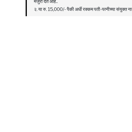
मंजुरी देत आहे..
२. या रु. 15,000/- पैकी अर्धी रक्कम पती-पत्नीच्या संयुक्त ना