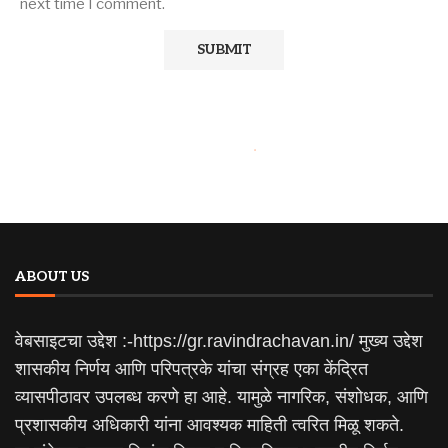
next time I comment.
ABOUT US
वेबसाइटचा उद्देश :-https://gr.ravindrachavan.in/ मुख्य उद्देश
शासकीय निर्णय आणि परिपत्रके यांचा संग्रह एका केंद्रित
व्यासपीठावर उपलब्ध करणे हा आहे. यामुळे नागरिक, संशोधक, आणि
प्रशासकीय अधिकारी यांना आवश्यक माहिती त्वरित मिळू शकते.