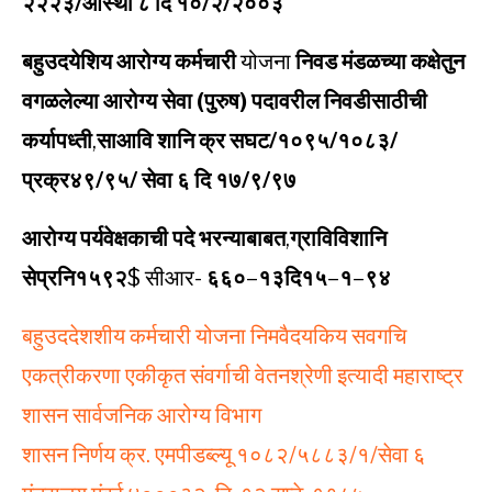
२२२३/आस्था ८ दि १०/२/२००३
बहुउदयेशिय आरोग्य कर्मचारी
योजना
निवड मंडळच्या कक्षेतुन
वगळलेल्या आरोग्य सेवा (पुरुष) पदावरील निवडीसाठीची
कर्यापध्ती
,
साआवि शानि क्र सघट/१०९५/१०८३/
प्रक्र४९/९५/ सेवा ६ दि १७/९/९७
आरोग्य पर्यवेक्षकाची
पदे
भरन्याबाबत
,
ग्राविविशानि
सेप्रनि१५९२
$ सीआर-
६६०
–
१३दि१५
–
१
–
९४
बहुउददेशशीय कर्मचारी योजना निमवैदयकिय सवगचि
एकत्रीकरणा एकीकृत संवर्गाची वेतनश्रेणी इत्यादी महाराष्ट्र
शासन सार्वजनिक आरोग्य विभाग
शासन निर्णय क्र. एमपीडब्ल्यू १०८२/५८८३/१/सेवा ६