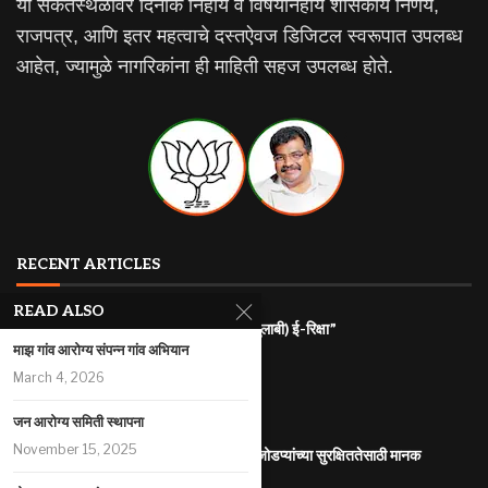
या संकेतस्थळावर दिनांक निहाय व विषयनिहाय शासकीय निर्णय,
राजपत्र, आणि इतर महत्वाचे दस्तऐवज डिजिटल स्वरूपात उपलब्ध
आहेत, ज्यामुळे नागरिकांना ही माहिती सहज उपलब्ध होते.
RECENT ARTICLES
READ ALSO
राज्यातील गरजू महिलांना रोजगारासाठी “पिंक (गुलाबी) ई-रिक्षा”
माझ गांव आरोग्य संपन्न गांव अभियान
July 31, 2026
March 4, 2026
महाराष्ट्र इलेक्ट्रिक वाहन धोरण
July 29, 2026
जन आरोग्य समिती स्थापना
November 15, 2025
आंतरजातीय किंवा आंतरधर्मीय विवाह करणा-या जोडप्यांच्या सुरक्षिततेसाठी मानक
कार्यप्रणाली