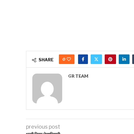
0
SHARE
GR TEAM
previous post