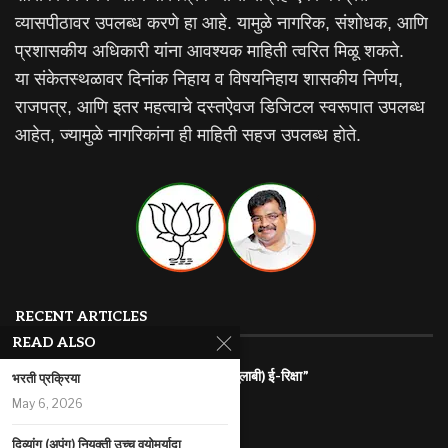
व्यासपीठावर उपलब्ध करणे हा आहे. यामुळे नागरिक, संशोधक, आणि
प्रशासकीय अधिकारी यांना आवश्यक माहिती त्वरित मिळू शकते.
या संकेतस्थळावर दिनांक निहाय व विषयनिहाय शासकीय निर्णय,
राजपत्र, आणि इतर महत्वाचे दस्तऐवज डिजिटल स्वरूपात उपलब्ध
आहेत, ज्यामुळे नागरिकांना ही माहिती सहज उपलब्ध होते.
RECENT ARTICLES
READ ALSO
राज्यातील गरजू महिलांना रोजगारासाठी “पिंक (गुलाबी) ई-रिक्षा”
भरती प्रक्रिया
July 31, 2026
May 6, 2026
महाराष्ट्र इलेक्ट्रिक वाहन धोरण
दिव्यांग (अपंग) नियुक्ती उच्च वयोमर्यादा