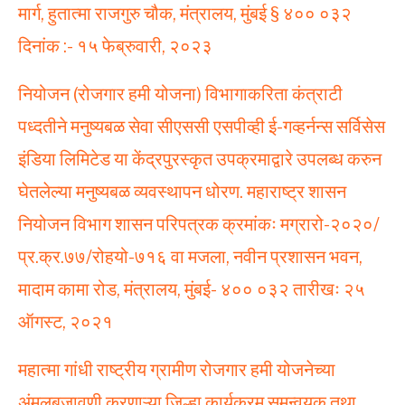
मार्ग, हुतात्मा राजगुरु चौक, मंत्रालय, मुंबई § ४०० ०३२
दिनांक :- १५ फेब्रुवारी, २०२३
नियोजन (रोजगार हमी योजना) विभागाकरिता कंत्राटी
पध्दतीने मनुष्यबळ सेवा सीएससी एसपीव्ही ई-गव्हर्नन्स सर्विसेस
इंडिया लिमिटेड या केंद्रपुरस्कृत उपक्रमाद्वारे उपलब्ध करुन
घेतलेल्या मनुष्यबळ व्यवस्थापन धोरण. महाराष्ट्र शासन
नियोजन विभाग शासन परिपत्रक क्रमांकः मग्रारो-२०२०/
प्र.क्र.७७/रोहयो-७१६ वा मजला, नवीन प्रशासन भवन,
मादाम कामा रोड, मंत्रालय, मुंबई- ४०० ०३२ तारीखः २५
ऑगस्ट, २०२१
महात्मा गांधी राष्ट्रीय ग्रामीण रोजगार हमी योजनेच्या
अंमलबजावणी करणाऱ्या जिल्हा कार्यक्रम समन्वयक तथा