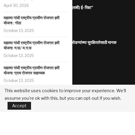
April 30, 2026
राज्यातील गरजू महिलांना रोजगारासाठी “पिंक (गुलाबी) ई-रिक्षा”
July 31, 2026
महात्मा गांधी राष्ट्रीय ग्रामीण रोजगार हमी
योजना : गोठा
महाराष्ट्र इलेक्ट्रिक वाहन धोरण
October 13, 2025
July 29, 2026
आंतरजातीय किंवा आंतरधर्मीय विवाह करणा-या जोडप्यांच्या सुरक्षिततेसाठी मानक
महात्मा गांधी राष्ट्रीय ग्रामीण रोजगार हमी
कार्यप्रणाली
योजना: न.पा/ म.न.पा
July 29, 2026
October 13, 2025
पोलीस कोठडीतील मृत्यू
महात्मा गांधी राष्ट्रीय ग्रामीण रोजगार हमी
July 29, 2026
योजना: ग्राम रोजगार सहाय्यक
October 13, 2025
सुधारित प्रधानमंत्री पीक विमा योजना
July 29, 2026
This website uses cookies to improve your experience. We'll
महात्मा गांधी राष्ट्रीय ग्रामीण रोजगार हमी
assume you're ok with this, but you can opt-out if you wish.
योजना: लेबर बजेट
महानगरपालिका /नगरपरिषदा/नगरपंचायती यांच्या मालकीच्या मालमत्तांच्या मुद्रीकरण
Accept
October 13, 2025
धोरण
July 22, 2026