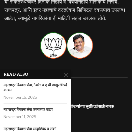
या संकेतस्थळावर दिनांक निहाय व विषयनिहाय शासकीय निर्णय,
राजपत्र, आणि इतर महत्वाचे दस्तऐवज डिजिटल स्वरूपात उपलब्ध
आहेत, ज्यामुळे नागरिकांना ही माहिती सहज उपलब्ध होते.
RECENT ARTICLES
READ ALSO
महाराष्ट्र विकास सेवा, “वर्म१ व २ ची तात्पुरती पर्दे
महाराष्ट्र इलेक्ट्रिक वाहन धोरण
कायम...
July 29, 2026
November 15, 2025
आंतरजातीय किंवा आंतरधर्मीय विवाह करणा-या जोडप्यांच्या सुरक्षिततेसाठी मानक
महाराष्ट्र विकास सेवा कामकाज वाटप
कार्यप्रणाली
November 11, 2025
July 29, 2026
पोलीस कोठडीतील मृत्यू
महाराष्ट्र विकास सेवा आकृतिबंध व संवर्ग