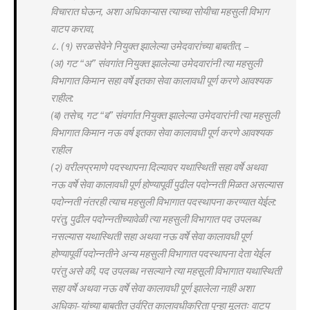
विचारात घेऊन, अशा अधिकाऱ्यास त्याच्या सोयीचा महसुली विभाग
वाटप करावा,
८. (१) सरळसेवेने नियुक्त झालेल्या उमेदवारांच्या बाबतीत, –
(अ) गट “अ” संवगांत नियुक्त झालेल्या उमेदवारांनी त्या महसुली
विभागात किमान सहा वर्षे इतका सेवा कालावधी पूर्ण करणे आवश्यक
राहील:
(ब) तसेच, गट “ब” संवर्गात नियुक्त झालेल्या उमेदवारांनी त्या महसुली
विभागात किमान नऊ वर्ष इतका सेवा कालावधी पूर्ण करणे आवश्यक
राहील
(२) वरीलप्रमाणे पदस्थापना दिल्यावर यथास्थिती सहा वर्षे अथवा
नऊ वर्षे सेवा कालावधी पूर्ण होण्यापूर्वी पुढील पदोन्नती मिळत असल्यास
पदोन्नती नंतरही त्याच महसुली विभागात पदस्थापना करण्यात येईल:
परंतु, पुढील पदोन्नतीच्यावेळी त्या महसुली विभागात पद उपलब्ध
नसल्यास यथास्थिती सहा अथवा नऊ वर्षे सेवा कालावधी पूर्ण
होण्यापूर्वी पदोन्नतीने अन्य महसुली विभागात पदस्थापना देता येईल
परंतु असे की, पद उपलब्ध नसल्याने त्या महसूली विभागात यथास्थिती
सहा वर्षे अथवा नऊ वर्षे सेवा कालावधी पूर्ण झालेला नाही अशा
अधिका-यांच्या बाबतीत उर्वरित कालावधीकरिता पुन्हा मूलतः वाटप