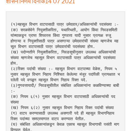
शासन निर्णय दिनांक14 07 2021
(१)महसूल विभाग वाटपासाठी पात्र उमेदवार/अधिकाऱ्यांची पदसंख्या :-
(क) सरळसेवेने नियुक्तीकरिता, यथास्थिती, आयोग किंवा निवडसमिती 
यांच्याकडून प्राप्त शिफारस किंवा गुणवत्ता यादी नुसार प्रत्यक्ष रुजू 
होणाऱ्या व नियुक्तीसाठी पात्र असणाऱ्या उमेदवारांची संख्या म्हणजेच मह
सूल विभाग वाटपासाठी पात्र उमेदवारांची पदसंख्या होय.
(ख) पदोन्नतीने नियुक्तीकरिता, निवडसूचीनुसार उपलब्ध अधिकाऱ्यांची 
संख्या म्हणजेच महसूल विभाग वाटपासाठी पात्र अधिकाऱ्यांची पदसंख्या 
होय.
(२)रिक्त पदांची संख्या :- महसूल विभाग वाटपाच्या वेळेस, नियम ५ 
नुसार महसूल विभाग निहाय निश्चित केलेल्या मंजूर पदांपैकी प्रत्यक्षात भ
रलेली पदे वगळून महसूल विभाग निहाय रिक्त पदे.
(३)गुणवत्तायादी/ निवडसूचीतील संबंधित अधिकाऱ्यांना कळविण्याच्या बाबी 
:-
(क) नियम ६(१) नुसार महसूल विभाग वाटपासाठी अधिकाऱ्यांची पद
संख्या
(ख) नियम ६(२) नुसार महसूल विभाग निहाय रिक्त पदांची संख्या
(ग) वाटप करण्यासाठी उपलब्ध असणारी पदे ही महसूल विभागनिहाय 
रिक्त पदांच्या समप्रमाणात वाटप करण्यात येतील.
(घ) संबंधित अधिकाऱ्यांकडून केवळ एकाच महसूल विभागाची पसंती माग
विण्यात येईल.