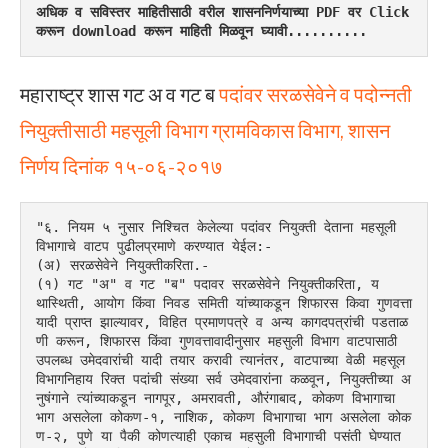
अधिक व सविस्तर माहितीसाठी वरील शासननिर्णयाच्या PDF वर Click 
करून download करून माहिती मिळवून घ्यावी..........
महाराष्ट्र शास गट अ व गट ब
पदांवर सरळसेवेने व पदोन्नती
नियुक्तीसाठी महसूली विभाग ग्रामविकास विभाग, शासन
निर्णय दिनांक १५-०६-२०१७
"६. नियम ५ नुसार निश्चित केलेल्या पदांवर नियुक्ती देताना महसूली 
विभागाचे वाटप पुढीलप्रमाणे करण्यात येईल:-
(अ) सरळसेवेने नियुक्तीकरिता.-
(१) गट "अ" व गट "ब" पदावर सरळसेवेने नियुक्तीकरिता, य
थास्थिती, आयोग किंवा निवड समिती यांच्याकडून शिफारस किवा गुणवत्ता 
यादी प्राप्त झाल्यावर, विहित प्रमाणपत्रे व अन्य कागदपत्रांची पडताळ
णी करून, शिफारस किंवा गुणवत्तावादीनुसार महसुली विभाग वाटपासाठी 
उपलब्ध उमेदवारांची यादी तयार करावी त्यानंतर, वाटपाच्या वेळी महसूल 
विभागनिहाय रिक्त पदांची संख्या सर्व उमेदवारांना कळवून, नियुक्तीच्या अ
नुषंगाने त्यांच्याकडून नागपूर, अमरावती, औरंगाबाद, कोकण विभागाचा 
भाग असलेला कोकण-१, नाशिक, कोकण विभागाचा भाग असलेला कोक
ण-२, पुणे या पैकी कोणत्याही एकाच महसुली विभागाची पसंती घेण्यात 