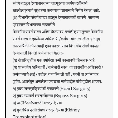
संवर्ग बदलून देण्याबाबतच्या तात्पुरत्या कार्यपध्दतीमध्ये
खालीलप्रमाणे सुधारणा करण्याचा शासनाने निर्णय घेतला आहे.
(अ) विभागीय संवर्ग वाटप बदलून देण्याबाबतची कारणे : सामान्य
प्रशासन विभागाच्या सहमतीने
विभागीय संवर्ग वाटप अंतिम केल्यावर, पसंतीक्रमानुसार विभागीय
संवर्ग वाटप न झालेल्या अधिकारी /कर्मचाऱ्यांना खालील ९ नमुद
कारणांपैकी कोणत्याही एका कारणास्तव विभागीय संवर्ग बदलून
देण्यासाठी विनंती अर्ज करता येईल :-
(१) सेवानिवृत्तीस एक वर्षापेक्षा कमी कालावधी शिल्लक आहे.
(२) शासकीय अधिकारी / कर्मचारी स्वतः वा शासकीय अधिकारी /
कर्मचाऱ्याचे आई / वडील, यथास्थिती पती / पत्नी वा त्यांच्यावर
पूर्णतः अवलंबून असलेला जवळचा नातेवाईक यांचे पुढील आजार.
१) हृदय शस्त्रक्रियांची प्रकरणे (Heart Surgery)
२) हृदय उपमार्ग शस्त्रक्रिया (Bypass Surgery)
३) अॅन्जिओप्लास्टी शस्त्रक्रिया
४) मुत्रपिंड प्रतिरोपण शस्त्रक्रिया (Kidney
Transplantation)