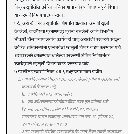
निव्रडसूचीतील उर्वरित अधिकाऱ्यांना कोकण विभाग व पुणे विभाग
या क्रमाने विभाग वाटप करावा :
परंतु असे की, निवडसूचीतील गोपनीय अहवाला अभावी खुली
ठेवलेली, जातवैधता प्रमाणपत्र प्राप्त नसलेली आणि विभागीय
चौकशी किंवा न्यायालयीन कार्यवाही चालू असलेली प्रकरणे वगळून
उर्वरित अधिकाऱ्यांना एकाचवेळी महसुली विभाग वाटप करण्यात यावे,
अशाप्रकारे वगळण्यात आलेल्या प्रकरणी अंतिम निर्णयानंतर
स्वतंत्रपणे महसुली विभाग चाटप करण्यात यावे.
७ खालील प्रकरणे नियम ४ व ६ मधून वगळण्यात यावीत :-
ज्या अधिकाऱ्यास विभाग वाटपाच्यावेळी सेवानिवृत्तीस १ वर्षापेक्षा कमी
कालावधी शिल्लक आहे;
II. जे अधिकारी स्वतः अपंग आहेत:
III. ज्या अधिकान्याचा जोडीदार किंवा त्याचे मूल मतिमंद आहे:
IV. ज्या रवी अधिकारी विधवा किंवा परित्यक्त्या आहेत,
महाराष्ट्र शासन राजपत्र असाधारण भाग चार-अ. एप्रिल २८,
२०१५/वैशाख ८, शके १९३७
अशा प्रकरणी संबंधित प्रशासकीय विभागाने रिक्त पदांची उपलब्धता