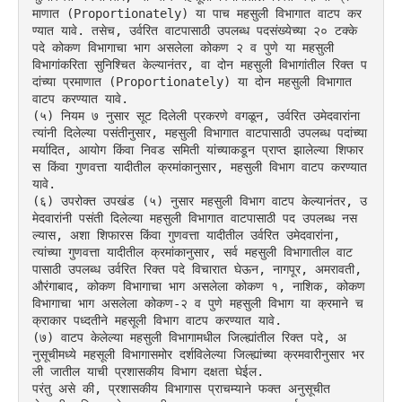
माणात (Proportionately) या पाच महसुली विभागात वाटप कर
ण्यात यावे. तसेच, उर्वरित वाटपासाठी उपलब्ध पदसंख्येच्या २० टक्के 
पदे कोकण विभागाचा भाग असलेला कोकण २ व पुणे या महसुली 
विभागांकरिता सुनिश्चित केल्यानंतर, वा दोन महसुली विभागांतील रिक्त प
दांच्या प्रमाणात (Proportionately) या दोन महसुली विभागात 
वाटप करण्यात यावे.
(५) नियम ७ नुसार सूट दिलेली प्रकरणे वगळून, उर्वरित उमेदवारांना 
त्यांनी दिलेल्या पसंतीनुसार, महसुली विभागात वाटपासाठी उपलब्ध पदांच्या 
मर्यादित, आयोग किंवा निवड समिती यांच्याकडून प्राप्त झालेल्या शिफार
स किंवा गुणवत्ता यादीतील क्रमांकानुसार, महसुली विभाग वाटप करण्यात 
यावे.
(६) उपरोक्त उपखंड (५) नुसार महसुली विभाग वाटप केल्यानंतर, उ
मेदवारांनी पसंती दिलेल्या महसुली विभागात वाटपासाठी पद उपलब्ध नस
ल्यास, अशा शिफारस किंवा गुणवत्ता यादीतील उर्वरित उमेदवारांना, 
त्यांच्या गुणवत्ता यादीतील क्रमांकानुसार, सर्व महसुली विभागातील वाट
पासाठी उपलब्ध उर्वरित रिक्त पदे विचारात घेऊन, नागपूर, अमरावती, 
औरंगाबाद, कोकण विभागाचा भाग असलेला कोकण १, नाशिक, कोकण 
विभागाचा भाग असलेला कोकण-२ व पुणे महसुली विभाग या क्रमाने च
क्राकार पध्दतीने महसूली विभाग वाटप करण्यात यावे.
(७) वाटप केलेल्या महसुली विभागामधील जिल्ह्यांतील रिक्त पदे, अ
नुसूचीमध्ये महसूली विभागासमोर दर्शविलेल्या जिल्ह्यांच्या क्रमवारीनुसार भर
ली जातील याची प्रशासकीय विभाग दक्षता घेईल.
परंतु असे की, प्रशासकीय विभागास प्राचम्याने फक्त अनुसूचीत 