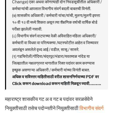
Change) एका अथवा कोणत्याही दोन निवडसूचीतील अधिकारी /
कर्मचाऱ्यांची आपसात विभागीय संवर्ग बदली बाबतची विनंती.
(७) शासकीय अधिकारी / कर्मचारी यांचा/यांची, मुलगा/मुलगी इयत्ता
१० वी १२ वी मध्ये शिकत असून त्या शैक्षणिक वर्षाची वार्षिक बोर्ड
परीक्षा झालेली नसावी.
(८) विभागीय संवर्ग वाटपाच्या वेळी अविवाहित महिला अधिकारी/
कर्मचारी वा विधवा वा परित्यक्त्या /घटस्फोटीत आहेत व जिच्यावर
अवलंबून असलेले वृध्द आई / वडील, सासू / सासरे.
(९) गडचिरोली/गोंदिया/चंद्रपूर/भंडारा/यवतमाळ नांदेड या
जिल्ह्यातील नक्षलग्रस्त भागातील रिक्त पदांवर काम करण्यास
इच्छुक असणाऱ्या अधिकारी / कर्मचारी यांच्या विनंती बाबत.
अधिक व सविस्तर माहितीसाठी वरील शासननिर्णयाच्या PDF वर
Click करून download करून माहिती मिळवून घ्यावी……….
महाराष्ट्र शासकीय गट अ व गट ब पदांवर सरळसेवेने
नियुक्तीसाठी तसेच पदोन्नतीने नियुक्तीसाठी
विभागीय संवर्ग