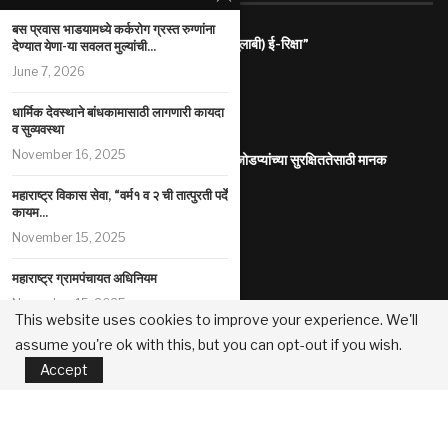
बस प्रवास भाडयामध्ये कर्करोग ग्रस्त रुग्णांना
राज्यातील गरजू महिलांना रोजगारासाठी “पिंक (गुलाबी) ई-रिक्षा”
देण्यात येणा-या सवलत मुल्यांची...
July 31, 2026
June 7, 2026
महाराष्ट्र इलेक्ट्रिक वाहन धोरण
धार्मिक देवस्थाने बांधकामासाठी लागणारी कायदा
July 29, 2026
व सुव्यवस्था
November 16, 2025
आंतरजातीय किंवा आंतरधर्मीय विवाह करणा-या जोडप्यांच्या सुरक्षिततेसाठी मानक
कार्यप्रणाली
महाराष्ट्र विकास सेवा, “वर्म१ व २ ची तात्पुरती पर्दे
July 29, 2026
कायम...
पोलीस कोठडीतील मृत्यू
November 15, 2025
July 29, 2026
महाराष्ट्र ग्रामपंचायत अधिनियम
सुधारित प्रधानमंत्री पीक विमा योजना
November 15, 2025
July 29, 2026
This website uses cookies to improve your experience. We'll
assume you're ok with this, but you can opt-out if you wish.
जन्म मृत्यू नोंदणी शासन निर्णय
महानगरपालिका /नगरपरिषदा/नगरपंचायती यांच्या मालकीच्या मालमत्तांच्या मुद्रीकरण
Accept
November 13, 2025
धोरण
July 22, 2026