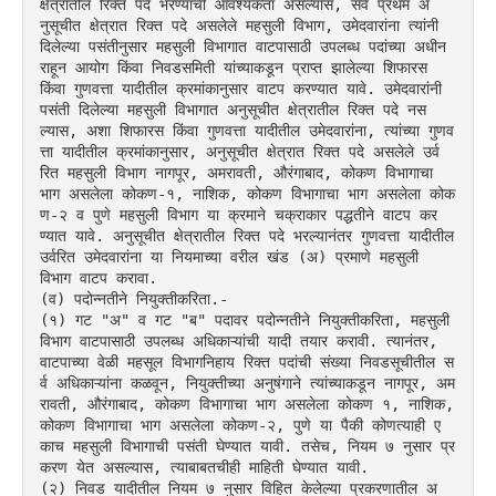
क्षेत्रातील रिक्त पदे भरण्याची आवश्यकता असल्यास, सर्व प्रथम अ
नुसूचीत क्षेत्रात रिक्त पदे असलेले महसुली विभाग, उमेदवारांना त्यांनी 
दिलेल्या पसंतीनुसार महसुली विभागात वाटपासाठी उपलब्ध पदांच्या अधीन 
राहून आयोग किंवा निवडसमिती यांच्याकडून प्राप्त झालेल्या शिफारस 
किंवा गुणवत्ता यादीतील क्रमांकानुसार वाटप करण्यात यावे. उमेदवारांनी 
पसंती दिलेल्या महसुली विभागात अनुसूचीत क्षेत्रातील रिक्त पदे नस
ल्यास, अशा शिफारस किंवा गुणवत्ता यादीतील उमेदवारांना, त्यांच्या गुणव
त्ता यादीतील क्रमांकानुसार, अनुसूचीत क्षेत्रात रिक्त पदे असलेले उर्व
रित महसुली विभाग नागपूर, अमरावती, औरंगाबाद, कोकण विभागाचा 
भाग असलेला कोकण-१, नाशिक, कोकण विभागाचा भाग असलेला कोक
ण-२ व पुणे महसुली विभाग या क्रमाने चक्राकार पद्धतीने वाटप कर
ण्यात यावे. अनुसूचीत क्षेत्रातील रिक्त पदे भरल्यानंतर गुणवत्ता यादीतील 
उर्वरित उमेदवारांना या नियमाच्या वरील खंड (अ) प्रमाणे महसुली 
विभाग वाटप करावा.
(व) पदोन्नतीने नियुक्तीकरिता.-
(१) गट "अ" व गट "ब" पदावर पदोन्नतीने नियुक्तीकरिता, महसुली 
विभाग वाटपासाठी उपलब्ध अधिकाऱ्यांची यादी तयार करावी. त्यानंतर, 
वाटपाच्या वेळी महसूल विभागनिहाय रिक्त पदांची संख्या निवडसूचीतील स
र्व अधिकाऱ्यांना कळवून, नियुक्तीच्या अनुषंगाने त्यांच्याकडून नागपूर, अम
रावती, औरंगाबाद, कोकण विभागाचा भाग असलेला कोकण १, नाशिक, 
कोकण विभागाचा भाग असलेला कोकण-२, पुणे या पैकी कोणत्याही ए
काच महसुली विभागाची पसंती घेण्यात यावी. तसेच, नियम ७ नुसार प्र
करण येत असल्यास, त्याबाबतचीही माहिती घेण्यात यावी.
(२) निवड यादीतील नियम ७ नुसार विहित केलेल्या प्रकरणातील अ