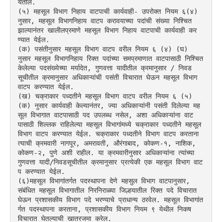
येतील.
(५) महसूल विभाग निहाय वाटपाची कार्यवाही- उपरोक्त नियम ६(४) 
नुसार, महसूल विभागनिहाय वाटप करावयाच्या पदांची संख्या निश्चित 
झाल्यानंतर खालीलप्रमाणे महसूल विभाग निहाय वाटपाची कार्यवाही कर
ण्यात येईल.
(क) पसंतीनुसार महसूल विभाग वाटप वरील नियम ६ (४) (घ) 
नुसार महसूल विभागनिहाय रिक्त पदांच्या समप्रमाणात वाटपासाठी निश्चित 
केलेल्या पदसंख्येच्या मर्यादेत, गुणवत्ता यादीतील क्रमानुसार / निवड
सूचीतील क्रमानुसार अधिकाऱ्यांची पसंती विचारात घेऊन महसूल विभाग 
वाटप करण्यात येईल.
(ख) चक्राकार पध्दतीने महसूल विभाग वाटप वरील नियम ६ (५) 
(क) नुसार कार्यवाही केल्यानंतर, ज्या अधिकाऱ्यांनी पसंती दिलेल्या मह
सूल विभागात वाटपासाठी पद उपलब्ध नसेल, अशा अधिकाऱ्यांना वाट
पासाठी शिल्लक राहिलेल्या महसूल विभागांमध्ये चक्राकार पध्दतीने महसूल 
विभाग वाटप करण्यात येईल. चक्राकार पध्दतीने विभाग वाटप करताना 
त्याची क्रमवारी नागपूर, अमरावती, औरंगाबाद, कोकण-१, नाशिक, 
कोकण-२, पुणे अशी राहील. या क्रमवारीनुसार अधिकाऱ्यांना त्यांच्या 
गुणवत्ता यादी/निवडसूचीतील क्रमानुसार प्रत्येकी एक महसूल विभाग वाट
प करण्यात येईल.
(६)महसूल विभागांतर्गत पदस्थापना देणे महसुल विभाग वाटपानुसार, 
संबंधित महसूल विभागातील निरनिराळ्या जिल्हयातील रिक्त पदे विचारात 
घेऊन प्रशासकीय विभाग पदे भरण्याचे प्राधान्य ठरवेल. महसूल विभागांत
र्गत पदस्थापना करताना, प्रशासकीय विभाग नियम ९ येथील निकष 
विचारात घेतल्याची खातरजमा करेल.