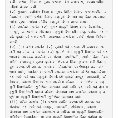
यावी. तसेच, नियम ७ नुसार प्रकरण येत असल्यास, त्याबाबतचीही 
माहिती घेण्यात यावी.
(२) गुणवत्ता यादीतील नियम ७ नुसार विहित केलेल्या प्रकरणातील उ
मेदवारांना, त्यांनी पसंती दिलेल्या महसुली विभागात पद रिक्त असल्यास 
त्यांना प्रथम त्यांच्या सोयीचा महसुली विभाग वाटप करावा.
(३) उपरोक्त उपखंड (२) नुसार महसुली विभाग वाटप केल्यानंतर, 
नागपूर, अमरावती व औरंगाबाद महसुली विभागातील मंजूर पदांच्या ८० ट
क्के इतकी पदे भरण्यासाठी, आवश्यक असलेल्या पदांची संख्या निश्चित 
करावी.
(४) (i) वरील उपखंड (२) प्रमाणे पदे भरण्यासाठी आवश्यक अस
लेली पद संख्या व उपखंड (३) प्रमाणे तीन महसुली विभागात पदे भर
ण्यासाठी आवश्यक असलेली पद संख्या, यथास्थिती, आयोग किंवा निवड 
समिती यांच्याकडून प्राप्त झालेल्या शिफारस किंवा गुणवत्ता यादी पैकी ए
कूण वाटपासाठी उपलब्ध असलेल्या उमेदवारांच्या पदसंख्येतून वजा कर
ण्यात यावी, त्यानंतर वाटपासाठी उपलब्ध असलेल्या उर्वरित पदसंख्येच्या 
८० टक्के पदे पाच महसुली विभागांसाठी म्हणजे नागपूर, अमरावती, औ
रंगाबाद, कोकण विभागाचा भाग असलेला कोकण १ व नाशिक या मह
सुली विभागांकरिता सुनिश्चित करण्यात यावी आणि २० टक्के पदे दोन म
हसुली विभागांसाठी म्हणजे कोकण विभागाचा भाग असलेला कोकण २ व 
पुणे या महसुली विभागांसाठी सुनिश्चित करण्यात यावी.
(ii) वरील उपखंड (i) प्रमाणे उर्वरित वाटपासाठी उपलब्ध पद
संख्येच्या ८० टक्के पदे नागपूर, अमरावती, औरंगाबाद, कोकण 
विभागाचा भाग असलेला कोकण-१ व नाशिक या महसुली विभागांकरिता 
सुनिश्चित केल्यानंतर, या पाच महसूली विभागांतील रिक्त पदांच्या प्र