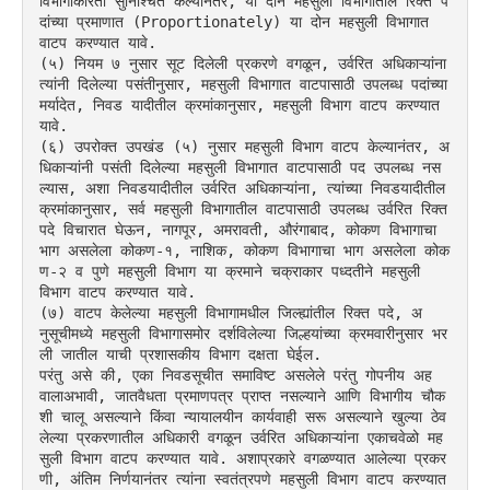
विभागांकरिता सुनिश्चित केल्यानंतर, या दोन महसुली विभागांतील रिक्त प
दांच्या प्रमाणात (Proportionately) या दोन महसुली विभागात 
वाटप करण्यात यावे.
(५) नियम ७ नुसार सूट दिलेली प्रकरणे वगळून, उर्वरित अधिकाऱ्यांना 
त्यांनी दिलेल्या पसंतीनुसार, महसुली विभागात वाटपासाठी उपलब्ध पदांच्या 
मर्यादेत, निवड यादीतील क्रमांकानुसार, महसुली विभाग वाटप करण्यात 
यावे.
(६) उपरोक्त उपखंड (५) नुसार महसुली विभाग वाटप केल्यानंतर, अ
धिकाऱ्यांनी पसंती दिलेल्या महसुली विभागात वाटपासाठी पद उपलब्ध नस
ल्यास, अशा निवडयादीतील उर्वरित अधिकाऱ्यांना, त्यांच्या निवडयादीतील 
क्रमांकानुसार, सर्व महसुली विभागातील वाटपासाठी उपलब्ध उर्वरित रिक्त 
पदे विचारात घेऊन, नागपूर, अमरावती, औरंगाबाद, कोकण विभागाचा 
भाग असलेला कोकण-१, नाशिक, कोकण विभागाचा भाग असलेला कोक
ण-२ व पुणे महसुली विभाग या क्रमाने चक्राकार पध्दतीने महसुली 
विभाग वाटप करण्यात यावे.
(७) वाटप केलेल्या महसुली विभागामधील जिल्ह्यांतील रिक्त पदे, अ
नुसूचीमध्ये महसुली विभागासमोर दर्शविलेल्या जिल्हयांच्या क्रमवारीनुसार भर
ली जातील याची प्रशासकीय विभाग दक्षता घेईल.
परंतु असे की, एका निवडसूचीत समाविष्ट असलेले परंतु गोपनीय अह
वालाअभावी, जातवैधता प्रमाणपत्र प्राप्त नसल्याने आणि विभागीय चौक
शी चालू असल्याने किंवा न्यायालयीन कार्यवाही सरू असल्याने खुल्या ठेव
लेल्या प्रकरणातील अधिकारी वगळून उर्वरित अधिकाऱ्यांना एकाचवेळो मह
सुली विभाग वाटप करण्यात यावे. अशाप्रकारे वगळण्यात आलेल्या प्रकर
णी, अंतिम निर्णयानंतर त्यांना स्वतंत्रपणे महसुली विभाग वाटप करण्यात 