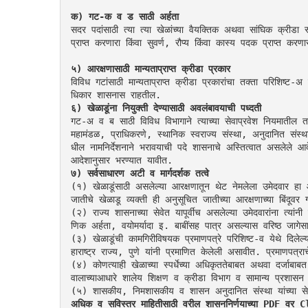
क) गट-क व ड साठी अर्हता
सदर पदांसाठी त्या त्या खेळांच्या वैयक्तिक अथवा सांघिक क्रीडा स्प
प्राप्त करणारा किंवा सुवर्ण, रौप्य किंवा कास्य पदक प्राप्त करणा
५) आरक्षणासाठी मान्यताप्राप्त क्रीडा प्रकार
विविध गटांसाठी मान्यताप्राप्त क्रीडा प्रकारांचा तक्ता परिशिष्
धिकार शासनास राहतील.
६) खेळाडूंना नियुक्ती देण्यासाठी अवलंबावयाची पध्दती
गट-अ व ब साठी विविध विभागाने त्याच्या सेवाप्रवेश नियमातील तरतू
महामंडळ, प्राधिकरणे, स्थानिक स्वराज्य संस्था, अनुदानित संस
धील नामनिर्देशनाने भरावयाची पदे शासनाचे अस्तित्वात असलेले आदेश
आदेशानुसार भरण्यात यावीत.
७) सर्वसाधारण अटी व मार्गदर्शक तत्वे
(१) खेळाडूंसाठी असलेल्या आरक्षणातून थेट नेमलेला उमेदवार हा आर
जातीचे खेळाडू व्यक्ती ही अनुसूचित जातीच्या आरक्षणाच्या बिंदू
(२) राज्य शासनाच्या सेवेत यापूर्वीच असलेल्या उमेदवारांना त्यांन
णिक अर्हता, वयोमर्यादा इ. बाबींसह पात्र असल्यास वरिष्ठ जागेस
(३) खेळाडूंची कामगिरीविषयक प्रमाणपत्रे परिशिष्ट-व येथे दिले
हाराष्ट्र राज्य, पुणे यांनी प्रमाणित केलेली असावीत. प्रमाणपत
(४) कोणत्याही खेळाच्या स्पर्धेच्या अधिकृततेबाबत अथवा दर्जाबा
वालाच्याआधारे शालेय शिक्षण व क्रीडा विभाग व सामान्य प्रशासन 
(५) शासकीय, निमशासकीय व शासन अनुदानित संस्था यांच्या सेवेत
अधिक व सविस्तर माहितीसाठी वरील शासननिर्णयाच्या PDF वर