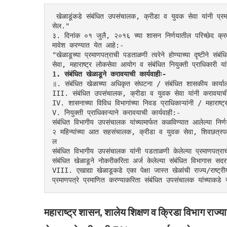
 खेळाडूंकडे संबंधित उपसंचालक, क्रीडा व युवक सेवा यांनी प्रमाणित केलेला क्रीडा प्रमाणपत्र पात्रतेचा अहवाल असणे बंधनकारक अ
सेल."
३. दिनांक ०१ जुलै, २०१६ च्या शासन निर्णयातील परिच्छेद क्रमा
मावेश करण्यात येत आहे:-
"खेळाडूच्या प्रमाणपत्राची पडताळणी त्वरेने होण्याच्या दृष्टीने
सेवा, महाराष्ट्र लोकसेवा आयोग व संबंधित नियुक्ती प्राधिकारी 
1. संबंधित खेळाडूने करावयाची कार्यवाहीः-
॥. संबंधित खेळाच्या अधिकृत संघटना / संबंधित शासकीय कार्यालय
III. संबंधित उपसंचालक, क्रीडा व युवक सेवा यांनी करावयाची 
IV. शासनाच्या विविध विभागांच्या निवड प्राधिकाऱ्यांनी / महाराष
V. नियुक्ती प्राधिकाऱ्याने करावयाची कार्यवाही:-
संबंधित विभागीय उपसंचालक यांच्यामार्फत कळविण्यात आलेल्या निर्ण
२ महिन्यांच्या आत सहसंचालक, क्रीडा व युवक सेवा, शिवछत्रपती 
ल
संबंधित विभागीय उपसंचालक यांनी पडताळणी केलेल्या प्रमाणपत्रा
संबंधित खेळाडूने नोकरीकरिता अर्ज केलेल्या संबंधित विभागास स
VIII. एखाद्या खेळाडूकडे एका पेक्षा जास्त खेळांची राज्य/राष्ट्री
प्रमाणपत्रे प्रमाणित करण्याकरिता संबंधित उपसंचालक यांच्याकडे
महाराष्ट्र शासन, शालेय शिक्षण व क्रिडा विभाग राज्