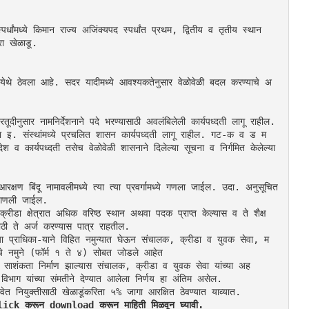
र्धांमध्ये किमान राज्य अजिंक्यपद स्पर्धांत प्रथम, द्वितीय व तृतीय स्थान 
रा खेळाडू.
ट-अ येथे ठेवला आहे. सदर यादीमध्ये आवश्यकतेनुसार वेळोवेळी बदल करण्याचे अ
दीनुसार नामनिर्देशनाने पदे भरण्यासाठी अवलंबिलेली कार्यपध्दती लागू राहील. 
्था इ. संस्थांमध्ये प्रचलित शासन कार्यपध्दती लागू राहील. गट-क व ड म
 व कार्यपध्दती तसेच वेळोवेळी शासनाने दिलेल्या सूचना व निर्गमित केलेल्या 
क्षण बिंदू नामावलीमध्ये त्या त्या प्रवर्गामध्ये गणला जाईल. उदा. अनुसूचित 
वर गणली जाईल.
ी क्रीडा क्षेत्रात अधिक वरिष्ठ स्थान अथवा पदक प्राप्त केल्यास व ते शैक्ष
ाठी ते अर्ज करण्यास पात्र राहतील.
ल्या प्राधिका-याने विहित नमुन्यात घेऊन संचालक, क्रीडा व युवक सेवा, म
्राचे नमुने (फॉर्म १ ते ४) सोबत जोडले आहेत
बत साशंकता निर्माण झाल्यास संचालक, क्रीडा व युवक सेवा यांच्या अह
विभाग यांच्या संमतीने देण्यात आलेला निर्णय हा अंतिम असेल.
 नियुक्तीसाठी खेळाडूंकरिता ५% जागा आरक्षित ठेवण्यात याव्यात.
 Click करून download करून माहिती मिळवून घ्यावी.