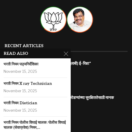
RECENT ARTICLES
READ ALSO
राज्यातील गरजू महिलांना रोजगारासाठी “पिंक (गुलाबी) ई-रिक्षा”
भरती नियम पाठ्यनिर्देशिका
July 31, 2026
November 15, 2025
महाराष्ट्र इलेक्ट्रिक वाहन धोरण
भरती नियम X ray Technician
July 29, 2026
November 15, 2025
आंतरजातीय किंवा आंतरधर्मीय विवाह करणा-या जोडप्यांच्या सुरक्षिततेसाठी मानक
कार्यप्रणाली
भरती नियम Dietician
July 29, 2026
November 15, 2025
पोलीस कोठडीतील मृत्यू
भरती नियम पोलीस शिपाई चालक: पोलीस शिपाई
July 29, 2026
चालक (सेवाप्रवेश) नियम,...