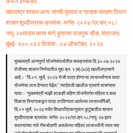
करून देणेबाबत.
महाराष्ट्र शासन अन्न, नागरी पुरवठा व ग्राहक संरक्षण विभाग
शासन शुध्दीपत्रक क्रमांक:-घगॅस-२०२४/प्र.क्र.५८/
नापु-२७मादाम कामा मार्ग, हुतात्मा राजगुरू चौक, मंत्रालय,
मुंबई- ४०० ०३२ दिनांक:- ०४ ऑक्टोबर, २०२४.
मुख्यमंत्री अन्नपुर्णा योजनेसंदर्भातील समक्रमांक दि.३०.०७.२०२४
रोजीच्या शासन निर्णयातील मुद्दा क्र. २ (ब) (xiii) खालीलप्रमाणे
आहे.:- “दि.०१. जुलै, २०२४ रोजी पात्र होणाऱ्या लाभार्थ्यांनाच सदर
योजनेचा लाभ देण्यात येईल.” त्याऐवजी खालील प्रमाणे वाचण्यात
यावाः- “मुख्यमंत्री माझी लाडकी बहिण योजनेंतर्गत महिला व बाल
विकास विभागाकडून पात्र ठरविण्यात आलेल्या लाभार्थ्यांपैकी,
दि.०१ जुलै, २०२४ पर्यंत शिधापत्रिकानुसार कुटुंबातील शासन
शुध्दीपत्रक क्रमांकः घगॅस-२०२४/प्र.क्र.५८/नापु-२७ इतर
सदस्याच्या नावे गॅसजोडणी असलेल्या महिला लाभार्थ्यांनी स्वतःच्या