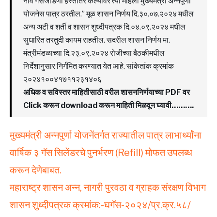
नावे गॅसजोडणी हस्तांतर केल्यावर त्या महिला मुख्यमंत्री अन्नपूर्णा
योजनेस पात्र ठरतील.” मूळ शासन निर्णय दि.३०.०७.२०२४ मधील
अन्य अटी व शर्ती व शासन शुध्दीपत्रक दि.०४.०९.२०२४ मधील
सुधारित तरतुदी कायम राहतील. सदरील शासन निर्णय मा.
मंत्रीमंडळाच्या दि.२३.०९.२०२४ रोजीच्या बैठकीमधील
निर्देशानुसार निर्गमित करण्यात येत आहे. सांकेतांक क्रमांक
२०२४१००४१७११२३१४०६
अधिक व सविस्तर माहितीसाठी वरील शासननिर्णयाच्या PDF वर
Click करून download करून माहिती मिळवून घ्यावी……….
मुख्यमंत्री अन्नपुर्णा योजनेंतर्गत राज्यातील पात्र लाभार्थ्यांना
वार्षिक ३ गॅस सिलेंडरचे पुनर्भरण (Refill) मोफत उपलब्ध
करून देणेबाबत.
महाराष्ट्र शासन अन्न, नागरी पुरवठा व ग्राहक संरक्षण विभाग
शासन शुध्दीपत्रक क्रमांक:-घगॅस-२०२४/प्र.क्र.५८/