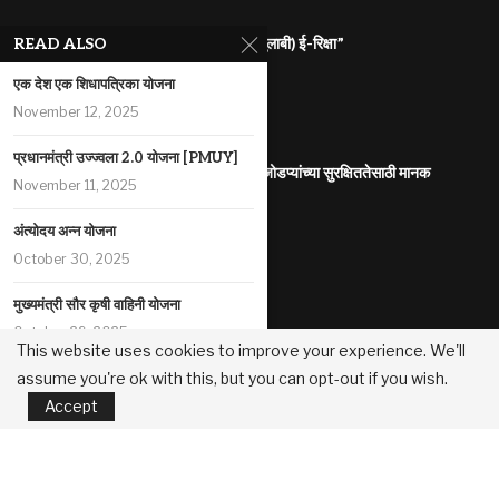
राज्यातील गरजू महिलांना रोजगारासाठी “पिंक (गुलाबी) ई-रिक्षा”
READ ALSO
July 31, 2026
एक देश एक शिधापत्रिका योजना
महाराष्ट्र इलेक्ट्रिक वाहन धोरण
November 12, 2025
July 29, 2026
प्रधानमंत्री उज्ज्वला 2.0 योजना [PMUY]
आंतरजातीय किंवा आंतरधर्मीय विवाह करणा-या जोडप्यांच्या सुरक्षिततेसाठी मानक
November 11, 2025
कार्यप्रणाली
July 29, 2026
अंत्योदय अन्न योजना
पोलीस कोठडीतील मृत्यू
October 30, 2025
July 29, 2026
मुख्यमंत्री सौर कृषी वाहिनी योजना
सुधारित प्रधानमंत्री पीक विमा योजना
October 29, 2025
July 29, 2026
This website uses cookies to improve your experience. We'll
assume you're ok with this, but you can opt-out if you wish.
तंटामुक्ती योजना
महानगरपालिका /नगरपरिषदा/नगरपंचायती यांच्या मालकीच्या मालमत्तांच्या मुद्रीकरण
Accept
October 28, 2025
धोरण
July 22, 2026