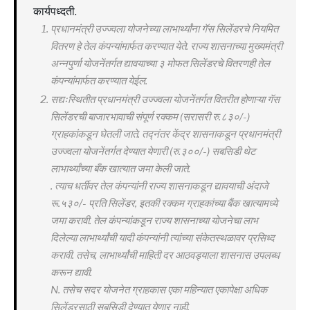
कार्यपध्दती.
प्रधानमंत्री उज्ज्वला योजनेच्या लाभार्थ्यांना गॅस सिलेंडरचे नियमित
वितरण हे तेल कंपन्यांमार्फत करण्यात येते. राज्य शासनाच्या मुख्यमंत्री
अन्नपुर्णा योजनेंतर्गत द्यावयाच्या ३ मोफत सिलेंडरचे वितरणही तेल
कंपन्यांमार्फत करण्यात येईल.
सद्यःस्थितीत प्रधानमंत्री उज्ज्वला योजनेंतर्गत वितरीत होणाऱ्या गॅस
सिलेंडरची बाजारभावाची संपूर्ण रक्कम (सरासरी रु.८३०/-)
ग्राहकांकडून घेतली जाते. तद्नंतर केंद्र शासनाकडून प्रधानमंत्री
उज्ज्वला योजनेंतर्गत देण्यात येणारी (रु.३००/-) सबसिडी थेट
लाभार्थ्यांच्या बँक खात्यात जमा केली जाते.
. त्याच धर्तीवर तेल कंपन्यांनी राज्य शासनाकडून द्यावयाची अंदाजे
रू.५३०/- प्रति सिलेंडर, इतकी रक्कम ग्राहकांच्या बैंक खात्यामध्ये
जमा करावी. तेल कंपन्यांकडून राज्य शासनाच्या योजनेचा लाभ
दिलेल्या लाभार्थ्यांची यादी कंपन्यांनी त्यांच्या संकेतस्थळावर प्रसिध्द
करावी. तसेच, लाभार्थ्यांची माहिती दर आठवड्याला शासनास उपलब्ध
करून द्यावी.
N. तसेच सदर योजनेत ग्राहकास एका महिन्यात एकापेक्षा अधिक
सिलेंडरसाठी सबसिडी देण्यात येणार नाही.