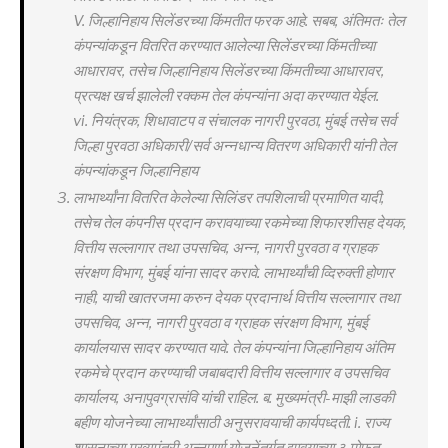
V. जिल्हानिहाय सिलेंडरच्या किंमतीत फरक आहे. सबब, अंतिमतः तेल
कंपन्यांकडून वितरित करण्यात आलेल्या सिलेंडरच्या किंमतीच्या
आधारावर, तसेच जिल्हानिहाय सिलेंडरच्या किंमतीच्या आधारावर,
प्रत्यक्ष खर्च झालेली रक्कम तेल कंपन्यांना अदा करण्यात येईल.
vi. नियंत्रक, शिधावाटप व संचालक नागरी पुरवठा, मुंबई तसेच सर्व
जिल्हा पुरवठा अधिकारी/सर्व अन्नधान्य वितरण अधिकारी यांनी तेल
कंपन्यांकडून जिल्हानिहाय
लाभार्थ्यांना वितरित केलेल्या सिलिंडर तपशिलाची प्रमाणित यादी,
तसेच तेल कंपनीस प्रदान करावयाच्या रकमेच्या शिफारशीसह देयक,
वित्तीय सल्लागार तथा उपसचिव, अन्न, नागरी पुरवठा व ग्राहक
संरक्षण विभाग, मुंबई यांना सादर करावे. लाभार्थ्यांची व्दिरुक्ती होणार
नाही, याची खातरजमा करुन देयक प्रदानार्थ वित्तीय सल्लागार तथा
उपसचिव, अन्न, नागरी पुरवठा व ग्राहक संरक्षण विभाग, मुंबई
कार्यालयास सादर करण्यात यावे. तेल कंपन्यांना जिल्हानिहाय अंतिम
रकमेचे प्रदान करण्याची जबाबदारी वित्तीय सल्लागार व उपसचिव
कार्यालय, अनापुवग्रासंवि यांची राहिल. ब. मुख्यमंत्री-माझी लाडकी
बहीण योजनेच्या लाभार्थ्यांसाठी अनुसरावयाची कार्यपध्दती. i. राज्य
शासनाच्या मुख्यमंत्री अन्नपुर्णा योजनेंतर्गत द्यावयाच्या ३ मोफत