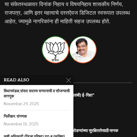
या संकेतस्थळावर दिनांक निहाय व विषयनिहाय शासकीय निर्णय,
राजपत्र, आणि इतर महत्वाचे दस्तऐवज डिजिटल स्वरूपात उपलब्ध
आहेत, ज्यामुळे नागरिकांना ही माहिती सहज उपलब्ध होते.
RECENT ARTICLES
READ ALSO
विधानमंडळ,संसद सदस्य सन्मानाची व सौजन्याची
राज्यातील गरजू महिलांना रोजगारासाठी “पिंक (गुलाबी) ई-रिक्षा”
वागणूक
July 31, 2026
November 24, 2025
महाराष्ट्र इलेक्ट्रिक वाहन धोरण
निर्लेखन: संगणक
July 29, 2026
November 16, 2025
आंतरजातीय किंवा आंतरधर्मीय विवाह करणा-या जोडप्यांच्या सुरक्षिततेसाठी मानक
कार्यप्रणाली
कृषी अधिकारी (जिल्हा परिषद) गट-ब (कनिष्ठ)