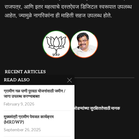
राजपत्र, आणि इतर महत्वाचे दस्तऐवज डिजिटल स्वरूपात उपलब्ध
आहेत, ज्यामुळे नागरिकांना ही माहिती सहज उपलब्ध होते.
RECENT ARTICLES
READ ALSO
महाराष्ट्र इलेक्ट्रिक वाहन धोरण
ग्रामीण नळ पाणी पुरवठा योजनांसाठी जमीन /
जागा उपलब्ध करण्याबाबत
July 29, 2026
February 9, 2026
आंतरजातीय किंवा आंतरधर्मीय विवाह करणा-या जोडप्यांच्या सुरक्षिततेसाठी मानक
कार्यप्रणाली
मुख्यमंत्री ग्रामीण पेयजल कार्यक्रम
July 29, 2026
(MRDWP)
September 26, 2025
पोलीस कोठडीतील मृत्यू
July 29, 2026