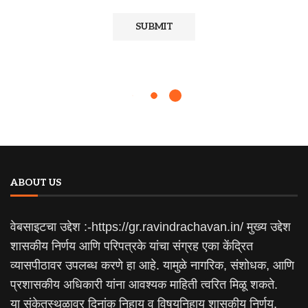
ABOUT US
वेबसाइटचा उद्देश :-https://gr.ravindrachavan.in/ मुख्य उद्देश
शासकीय निर्णय आणि परिपत्रके यांचा संग्रह एका केंद्रित
व्यासपीठावर उपलब्ध करणे हा आहे. यामुळे नागरिक, संशोधक, आणि
प्रशासकीय अधिकारी यांना आवश्यक माहिती त्वरित मिळू शकते.
या संकेतस्थळावर दिनांक निहाय व विषयनिहाय शासकीय निर्णय,