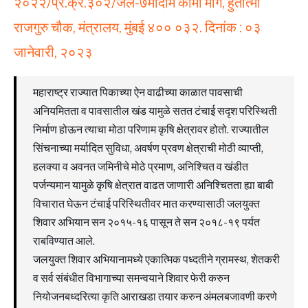
२०२२/प्र.क्र.३०२/जल-७मादाम कामा मार्ग, हुतात्मा
राजगुरु चौक, मंत्रालय, मुंबई ४०० ०३२. दिनांक : ०३
जानेवारी, २०२३
महाराष्ट्र राज्यात पिकाच्या ऐन वाढीच्या काळात पावसाची
अनियमितता व पावसातील खंड यामुळे सतत टंचाई सदृश परिस्थिती
निर्माण होऊन त्याचा मोठा परिणाम कृषि क्षेत्रावर होतो. राज्यातील
सिंचनाच्या मर्यादित सुविधा, अवर्षण प्रवण क्षेत्राची मोठी व्याप्ती,
हलक्या व अवनत जमिनीचे मोठे प्रमाण, अनिश्चित व खंडीत
पर्जन्यमान यामुळे कृषि क्षेत्रात वाढत जाणारी अनिश्चितता ह्या बाबी
विचारात घेऊन टंचाई परिस्थितीवर मात करण्यासाठी जलयुक्त
शिवार अभियान सन २०१५-१६ पासून ते सन २०१८-१९ पर्यत
राबविण्यात आले.
जलयुक्त शिवार अभियानामध्ये एकात्मिक पध्दतीने ग्रामस्थ, शेतकरी
व सर्व संबंधीत विभागाच्या समन्वयाने शिवार फेरी करुन
नियोजनबध्दरित्या कृति आराखडा तयार करुन अंमलबजावणी करणे