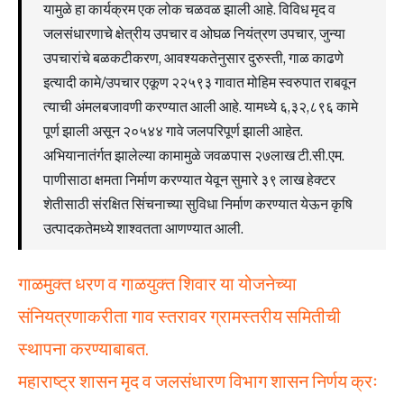
यामुळे हा कार्यक्रम एक लोक चळवळ झाली आहे. विविध मृद व
जलसंधारणाचे क्षेत्रीय उपचार व ओघळ नियंत्रण उपचार, जुन्या
उपचारांचे बळकटीकरण, आवश्यकतेनुसार दुरुस्ती, गाळ काढणे
इत्यादी कामे/उपचार एकूण २२५९३ गावात मोहिम स्वरुपात राबवून
त्याची अंमलबजावणी करण्यात आली आहे. यामध्ये ६,३२,८९६ कामे
पूर्ण झाली असून २०५४४ गावे जलपरिपूर्ण झाली आहेत.
अभियानातंर्गत झालेल्या कामामुळे जवळपास २७लाख टी.सी.एम.
पाणीसाठा क्षमता निर्माण करण्यात येवून सुमारे ३९ लाख हेक्टर
शेतीसाठी संरक्षित सिंचनाच्या सुविधा निर्माण करण्यात येऊन कृषि
उत्पादकतेमध्ये शाश्वतता आणण्यात आली.
गाळमुक्त धरण व गाळयुक्त शिवार या योजनेच्या
संनियत्रणाकरीता गाव स्तरावर ग्रामस्तरीय समितीची
स्थापना करण्याबाबत.
महाराष्ट्र शासन मृद व जलसंधारण विभाग शासन निर्णय क्रः