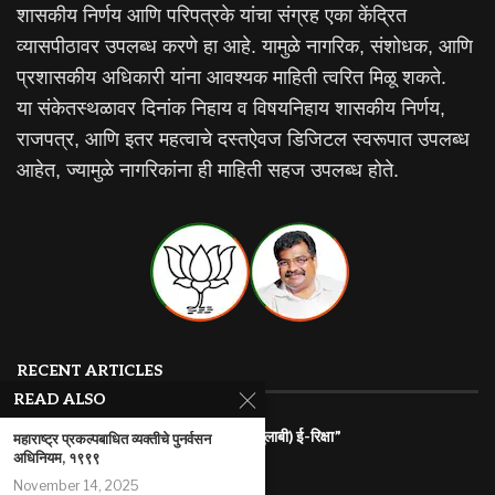
शासकीय निर्णय आणि परिपत्रके यांचा संग्रह एका केंद्रित
व्यासपीठावर उपलब्ध करणे हा आहे. यामुळे नागरिक, संशोधक, आणि
प्रशासकीय अधिकारी यांना आवश्यक माहिती त्वरित मिळू शकते.
या संकेतस्थळावर दिनांक निहाय व विषयनिहाय शासकीय निर्णय,
राजपत्र, आणि इतर महत्वाचे दस्तऐवज डिजिटल स्वरूपात उपलब्ध
आहेत, ज्यामुळे नागरिकांना ही माहिती सहज उपलब्ध होते.
RECENT ARTICLES
READ ALSO
राज्यातील गरजू महिलांना रोजगारासाठी “पिंक (गुलाबी) ई-रिक्षा”
महाराष्ट्र प्रकल्पबाधित व्यक्तीचे पुनर्वसन
अधिनियम, १९९९
July 31, 2026
November 14, 2025