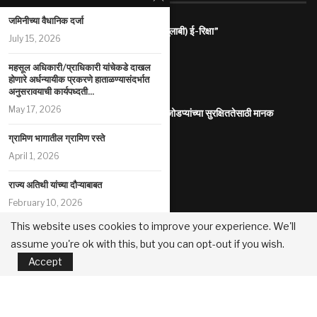
जमिनीच्या वैधानिक दर्जा
राज्यातील गरजू महिलांना रोजगारासाठी “पिंक (गुलाबी) ई-रिक्षा”
July 15, 2026
July 31, 2026
महसूल अधिकारी/प्राधिकारी यांचेकडे दाखल
महाराष्ट्र इलेक्ट्रिक वाहन धोरण
होणारे अर्धन्यायीक प्रकरणे हाताळण्यासंदर्भात
July 29, 2026
अनुसरावयाची कार्यपध्दती...
May 17, 2026
आंतरजातीय किंवा आंतरधर्मीय विवाह करणा-या जोडप्यांच्या सुरक्षिततेसाठी मानक
कार्यप्रणाली
ग्रामिण भागातील ग्रामिण रस्‍ते
July 29, 2026
April 1, 2026
पोलीस कोठडीतील मृत्यू
July 29, 2026
राज्य अतिथी यांच्या दौऱ्याबाबत
February 10, 2026
सुधारित प्रधानमंत्री पीक विमा योजना
July 29, 2026
This website uses cookies to improve your experience. We'll
शासकीय जमिन: गॅस कंपनीच्या पाईपलाईन
assume you're ok with this, but you can opt-out if you wish.
परवानगी
महानगरपालिका /नगरपरिषदा/नगरपंचायती यांच्या मालकीच्या मालमत्तांच्या मुद्रीकरण
Accept
February 10, 2026
धोरण
July 22, 2026