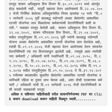
तरतुद शासन अधिसूचना वित्त विभाग दि.३०.०१.२०१९ मध्ये अंतर्भूत 
होऊ शकलेली नाही. यापूर्वी सहाव्या वेतन आयोगामध्ये दि.२२.०४.२००
९ रोजी निर्गमित केलेल्या अधिसुचनेतील नियम क्रमांक १४ मध्ये "दि.०
१ जानेवारी २००६ पूर्वी कालबद्ध पदोन्नती अथवा सेवांतर्गत आश्वासित 
प्रगती योजनेचा लाभ मिळालेल्या कर्मचाऱ्यांची वेतननिश्चिती कशी क
रावी." याबाबत तरतुद केलेली आहे. शासन अधिसुचना वित्त विभाग दि.
२२.०४.२००९, शासन परिपत्रक वित्त विभाग, दि.२९.०४.२००९, 
मधील तरतुदीनुसार दि.०१.०१.२००६ पूर्वी ज्यांनी कालबद्ध पदोन्नती 
योजना अथवा सेवांतर्गत आश्वासित प्रगती योजनेचा लाभ घेतलेला आहे, 
त्यांची दि.०१.०१.२००६ रोजी सहाव्या वेतन आयोगाच्या वेतन संरचनेत 
वेतननिश्चिती त्या त्या विभागाकडून झालेली आहे. त्यामुळे आता त्यापैकी 
ज्या कर्मचारी / अधिकारी यांनी यथास्थिती दि.०१.०४.२०१०, दि.२
१.०५.२०१०, दि.०५.०७.२०१०, दि.०१.०७.२०११, दि.०६.०
९.२०१४, दि.१०.०२.२०१५, दि.०९.१२.२०१६ तसेच दि.११.०
५.२०१७ मधील तरतुदीनुसार दि.०१.१०.२००६ ते दि.३१.१२.२०१
५ पर्यंतच्या कालावधीत सुधारीत सेवांतर्गत आश्वासित प्रगती योजनेचा य
थास्थिती पहिला वा दुसरा लाभ घेतला आहे, अशा दोन्ही प्रकारच्या कर्म
चारी / अधिकारी यांची दि.०१ जानेवारी २०१६ रोजी वेतननिश्चिती क
शी करावी याबाबतची तरतुद 
 अधिक व सविस्तर माहितीसाठी वरील शासननिर्णयाच्या PDF वर Clic
k करून download करून माहिती मिळवून घ्यावी..........