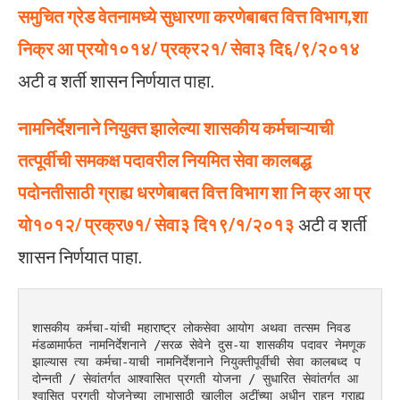
समुचित
ग्रेड
वेतनामध्ये
सुधारणा
करणेबाबत
वित्त
विभाग,शा
निक्र आ प्रयो१०१४/ प्रक्र२१/ सेवा३ दि६/९/२०१४
अटी व शर्ती शासन निर्णयात पाहा.
नामनिर्देशनाने
नियुक्त
झालेल्या
शासकीय
कर्मचाऱ्याची
तत्पूर्वीची
समकक्ष
पदावरील
नियमित
सेवा कालबद्ध
पदोनतीसाठी
ग्राह्य
धरणेबाबत
वित्त
विभाग
शा
नि
क्र आ प्र
यो१०१२/ प्रक्र७१/ सेवा३ दि१९/१/२०१३
अटी व शर्ती
शासन निर्णयात पाहा.
शासकीय कर्मचा-यांची महाराष्ट्र लोकसेवा आयोग अथवा तत्सम निवड 
मंडळामार्फत नामनिर्देशनाने /सरळ सेवेने दुस-या शासकीय पदावर नेमणूक 
झाल्यास त्या कर्मचा-याची नामनिर्देशनाने नियुक्तीपूर्वीची सेवा कालबध्द प
दोन्नती / सेवांतर्गत आश्वासित प्रगती योजना / सुधारित सेवांतर्गत आ
श्वासित प्रगती योजनेच्या लाभासाठी खालील अटींच्या अधीन राहून ग्राह्य 