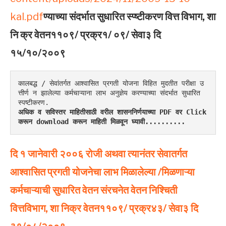
kal.pdf
ण्याच्या संदर्भात सुधारित स्प्ष्टीकरण वित्त विभाग, शा
नि क्र वेतन११०९/ प्रक्र१/ ०९/ सेवा३ दि
१५/१०/२००९
कालबद्ध / सेवांतर्गत आश्वासित प्रगती योजना विहित मुदतीत परीक्षा उ
त्तीर्ण न झालेल्या कर्मचाऱ्याना लाभ अनुज्ञेय करण्याच्या संदर्भात सुधारित 
स्पष्टीकरण.
अधिक व सविस्तर माहितीसाठी वरील शासननिर्णयाच्या PDF वर Click 
करून download करून माहिती मिळवून घ्यावी..........
दि १ जानेवारी २००६ रोजी अथवा त्यानंतर सेवातर्गत
आश्वासित प्रगती योजनेचा लाभ मिळालेल्या /मिळणाऱ्या
कर्मचाऱ्याची सुधारित वेतन संरचनेत वेतन निश्चिती
वित्तविभाग, शा निक्र वेतन११०९/ प्रक्र४३/ सेवा३ दि