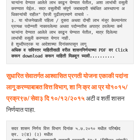
चाऱ्यांना देण्यात आलेले लाभ काढून घेण्यात येतील, अशा लाभांची वसूली 
करण्यात येईल. सदर वसुलीची संपूर्ण जबाबदारी संबंधित आस्थापना अ
धिकाऱ्यांची राहील" ऐवजी पुढीलप्रमाणे वाचावे -
३. या योजनेखाली पहिला / दुसरा अथवा दोन्ही लाभ मंजूर केल्यानंतर 
प्रत्यक्ष पदोन्नती नाकारलेल्या अथवा पदोन्नतीस अपात्र ठरलेल्या कर्म
चाऱ्यांना देण्यात आलेले लाभ काढून घेण्यात येतील, मात्र दिलेल्या 
लाभांची वसूली करण्यात येणार नाही.
हे शुध्दीपत्रक या आदेशाच्या दिनांकापासून लागू  
अधिक व सविस्तर माहितीसाठी वरील शासननिर्णयाच्या PDF वर Click 
करून download करून माहिती मिळवून घ्यावी..........
सुधारित
सेवातर्गत
आश्वासित
प्रगती
योजना
एकाकी
पदांना
लागू
करण्याबाबत
वित्त
विभाग,
शा
नि
क्र
आ
प्र
यो१०१५/
प्रक्र९७/ सेवा३
दि १०/१२/२०१५
अटी व शर्ती शासन
निर्णयात पाहा.
सदर शासन निर्णय वित्त विभाग दिनांक ५.७.२०१० मधील परिच्छेद 
क्र. २(ड) (२) मधील