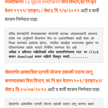
स्पष्टीकरण
१३ मुद्याचे स्पष्टीकरण
वित्त
विभाग,शा
नि
क्र
वेतन ११११/ प्रक्र८/ सेवा३ दि १/७/२०११
अटी व शर्ती
शासन निर्णयात पाहा.
वरिष्ठ वेतनश्रेणी देण्याबाबतच्या योजनेची प्रत्यक्ष अंमलबजावणी करताना 
तसेच त्या अनुषंगाने विभागांना येणा-या अडचणीबाबत काही शंका उप
स्थित करण्यात आलेल्या होत्या, त्यातील सामाईक स्वरुपाच्या मुद्यांवर स्प
ष्टीकरणात्मक आदेश याव्दारे निर्गमित करण्यात येत आहे 
अधिक व सविस्तर माहितीसाठी वरील शासननिर्णयाच्या PDF वर Click 
करून download करून माहिती मिळवून घ्यावी..........
सेवातर्गत
आश्वासित
प्रगती
योजना
एकाकी
पदाना
लागू
करण्याबाबत
वित्त
विभाग, शा नि क्र वेतन११०९/ प्रक्र४१/
सेवा३
दि
०५/०७/२०१०
अटी व शर्ती शासन निर्णयात पाहा.
सेवांतर्गत आश्वासित प्रगती योजना एकाकी पदाना लागू करण्या बाबत