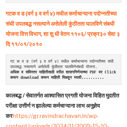
गटक
व
ड (वर्ग
३
व
वर्ग ४) मधील
कर्माचाऱ्याना
पदोन्नतीच्या
संधी
उपलबद्ध
नसल्याने
असेलेली
कुंठीतता
घालविणे
संबधी
योजना
वित्त
विभाग, शा शु धी वेतन ११०६/ प्रक्र३०
सेवा
३
दि
११/०१/२०१०
गट क व ड (वर्ग ३ व वर्ग ४) मधील कर्माचाऱ्याना पदोन्नतीच्या संधी 
उपलबद्ध नसल्याने असेलेली कुंठीतता घालविणेसंबधी योजना.
अधिक व सविस्तर माहितीसाठी वरील शासननिर्णयाच्या PDF वर Click 
करून download करून माहिती मिळवून घ्यावी..........
कालबद्ध / सेवातर्गत आश्वासित प्रगती योजना विहित मुदतीत
परीक्षा उत्तीर्ण न झालेल्या कर्मचाऱ्याना लाभ अनुज्ञेय
कर
https://gr.ravindrachavan.in/wp-
content/uploads/2024/11/2009-15-10-