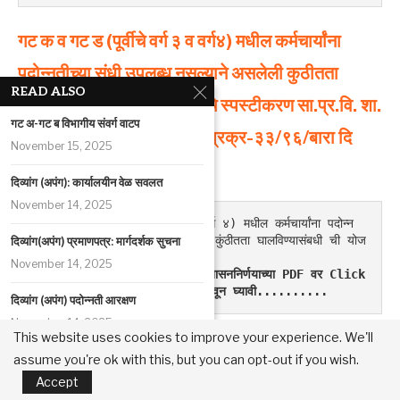
गट क व गट ड (पूर्वीचे
वर्ग
३
व
वर्ग४) मधील कर्मचार्यांना
पदोन्नतीच्या संधी उपलब्ध नसल्याने असलेली कुठीतता
READ ALSO
घालविण्या संबधीची योजना मुद्याचे स्पस्टीकरण सा.प्र.वि.
शा.
गट अ-गट ब विभागीय संवर्ग वाटप
नि.
क्र.एस.
आर.
व्ही.-१०९५/
प्रक्र-३३/९६/बारा
दि
November 15, 2025
२०/०३/९७
दिव्यांग (अपंग): कार्यालयीन वेळ सवलत
November 14, 2025
गट क व गट ड (पूर्वीचे वर्ग ३ व वर्ग ४) मधील कर्मचार्यांना पदोन्न
तीच्या संधी उपलब्ध नसल्याने असलेली कुंठीतता घालविण्यासंबधी ची योज
दिव्यांग(अपंग) प्रमाणपत्र: मार्गदर्शक सुचना
ना मुद्याचे स्पस्टीकरण
November 14, 2025
अधिक व सविस्तर माहितीसाठी वरील शासननिर्णयाच्या PDF वर Click 
करून download करून माहिती मिळवून घ्यावी..........
दिव्यांग (अपंग) पदोन्नती आरक्षण
November 14, 2025
This website uses cookies to improve your experience. We'll
गट
क
व
गट
ड (पूर्वीचे
वर्ग
३व
वर्ग
४) मधील
कर्मचार्यांना
assume you're ok with this, but you can opt-out if you wish.
दिव्यांग (अपंग) आरक्षण, पदनिर्धारण
पदोन्नतीच्या
संधी
उपलब्ध
नसल्याने
असलेली
कुठीतता
Accept
November 14, 2025