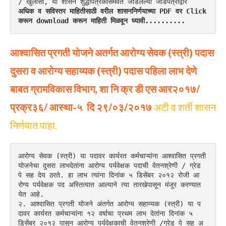
/ खुलासा, या शासन शुद्धीपत्रकासमवेत जोडलेल्या जोडपत्राद्वारे 
अधिक व सविस्तर माहितीसाठी वरील शासननिर्णयाच्या PDF वर Click 
करून download करून माहिती मिळवून घ्यावी..........
आश्वासित
प्रगती
योजने
अतर्गत
आरोग्य सेवक (स्त्री) पदास
दुसरा
व
आरोग्य
सहाय्यक (स्त्री) पदास
पहिला
लाभ
देणे
बाबत
ग्रामविकास
विभाग, शा
नि
क्र
डी
एस
आर२०१७/
प्रक्र३६/ आस्था-५ दि २९/०३/२०१७
अटी व शर्ती शासन
निर्णयात पाहा.
आरोग्य सेवक (स्त्री) या पदावर कार्यरत कर्मचाऱ्यांना आश्वासित प्रगती 
योजनेचा दुसरा लाभदेतांना आरोग्य पर्यवेक्षक पदाची वेतनश्रेणी / ग्रेड 
पे सह देय ठरते. हा लाभ त्यांना दिनांक ५ डिसेंबर २०१२ रोजी आ
रोग्य पर्यवेक्षक पद अस्तित्वात आल्याने त्या तारखेपासून मंजूर करण्यात 
येत आहे.
२. आश्वासित प्रगती योजने अंतर्गत आरोग्य सहाय्यक (स्त्री) या प
दावर कार्यरत कर्मचाऱ्यांना १२ वर्षाचा प्रथम लाभ देतांना दिनांक ५ 
डिसेंबर २०१२ पासून आरोग्य पर्यवेक्षकाची वेतनश्रेणी /ग्रेड पे सह अ