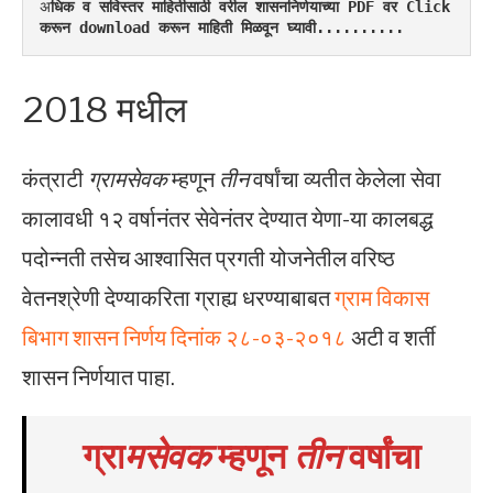
अ
धिक व सविस्तर माहितीसाठी वरील शासननिर्णयाच्या PDF वर Click 
करून download करून माहिती मिळवून घ्यावी..........
2018 मधील
कंत्राटी
ग्रामसेवक
म्हणून
तीन
वर्षांचा व्यतीत केलेला सेवा
कालावधी १२ वर्षानंतर सेवेनंतर देण्यात येणा-या कालबद्ध
पदोन्नती तसेच आश्वासित प्रगती योजनेतील वरिष्ठ
वेतनश्रेणी देण्याकरिता ग्राह्य धरण्याबाबत
ग्राम विकास
बिभाग शासन निर्णय दिनांक २८-०३-२०१८
अटी व शर्ती
शासन निर्णयात पाहा.
ग्रा
मसेवक
म्हणून
तीन
वर्षांचा