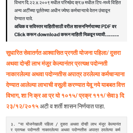
विभाग दि.२२.४.२००९ मधील परिच्छेद क्र.७ मधील टिप-मध्ये विहित
अन्य अटींच्या पूर्ततेच्या अधीन ज्येष्ठ कर्मचाऱ्याचे वेतन उंचावून
देण्यात यावे.
अधिक व सविस्तर माहितीसाठी वरील शासननिर्णयाच्या PDF वर
Click करून download करून माहिती मिळवून घ्यावी……….
सुधारित
सेवातर्गत
आश्वासित
प्रगती
योजना
पहिला/ दुसरा
अथवा
दोन्ही
लाभ
मंजुर
केल्यानंतर
प्रत्यक्ष
पदोन्नती
नाकारलेल्या
अथवा
पदोन्नतीस
अपात्र
ठरलेल्या
कर्मचाऱ्याना
देण्यात
आलेल्या
लाभाची
वसुली
करण्यात
येवू
नये
याबबत
वित्त
विभाग,
शा
नि
क्र
आ
प्र
यो
१०१५/ प्रक्र १११/ सेवा३
दि
२३/१२/२०१५
अटी व शर्ती शासन निर्णयात पाहा.
३. "या योजनेखाली पहिला / दुसरा अथवा दोन्ही लाभ मंजूर केल्यानंत
र प्रत्यक्ष पदोन्नती नाकारलेल्या अथवा पदोन्नतीस अपात्र ठरलेल्या कर्म