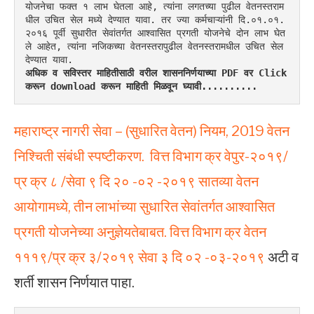
योजनेचा फक्त १ लाभ घेतला आहे, त्यांना लगतच्या पुढील वेतनस्तराम
धील उचित सेल मध्ये देण्यात यावा. तर ज्या कर्मचाऱ्यांनी दि.०१.०१.
२०१६ पूर्वी सुधारीत सेवांतर्गत आश्वासित प्रगती योजनेचे दोन लाभ घेत
ले आहेत, त्यांना नजिकच्या वेतनस्तरापुढील वेतनस्तरामधील उचित सेल 
देण्यात यावा.
अधिक व सविस्तर माहितीसाठी वरील शासननिर्णयाच्या PDF वर Click 
करून download करून माहिती मिळवून घ्यावी..........
महाराष्ट्र नागरी सेवा – (सुधारित वेतन) नियम, 2019 वेतन
निश्चिती संबंधी स्पष्टीकरण. वित्त विभाग क्र वेपुर-२०१९/
प्र क्र ८ /सेवा ९ दि २० -०२ -२०१९
सातव्या वेतन
आयोगामध्ये, तीन लाभांच्या सुधारित सेवांतर्गत आश्वासित
प्रगती योजनेच्या अनुज्ञेयतेबाबत. वित्त विभाग क्र वेतन
१११९/प्र क्र ३/२०१९ सेवा ३ दि ०२ -०३-२०१९
अटी व
शर्ती शासन निर्णयात पाहा.