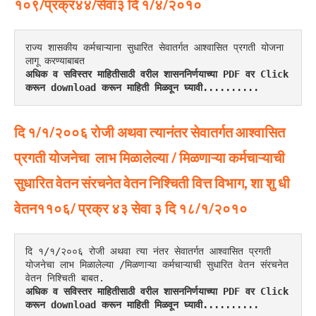
१०९/प्रक्र४४/सेवा३
दि १/४/२०१०
राज्य शासकीय कर्मचाऱ्याना सुधारित सेवातर्गत आश्वासित प्रगती योजना 
लागू करण्याबाबत
अधिक व सविस्तर माहितीसाठी वरील शासननिर्णयाच्या PDF वर Click 
करून download करून माहिती मिळवून घ्यावी..........
दि १/१/२००६
रोजी
अथवा
त्यानंतर
सेवातर्गत
आश्वासित
प्रगती
योजनेचा
लाभ
मिळालेल्या / मिळणाऱ्या
कर्मचाऱ्याची
सुधारित
वेतन
संरचनेत
वेतन निश्चिती
वित्त
विभाग, शा शु धी
वेतन११०६/ प्रक्र ४३ सेवा ३ दि १८/१/२०१०
दि १/१/२००६ रोजी अथवा त्या नंतर सेवातर्गत आश्वासित प्रगती 
योजनेचा लाभ मिळालेल्या /मिळणाऱ्या कर्मचाऱ्याची सुधारित वेतन संरचनेत 
वेतन निश्चिती बाबत.
अधिक व सविस्तर माहितीसाठी वरील शासननिर्णयाच्या PDF वर Click 
करून download करून माहिती मिळवून घ्यावी..........