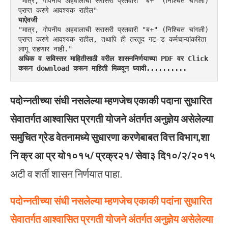
"मात्र, गोपनीय अहवालाची सरासरी प्रतवारी "ब+" (निश्चित चांगली) 
प्राप्त करणे आवश्यक राहील"
याऐवजी
"मात्र, गोपनीय अहवालाची सरासरी प्रतवारी "ब+" (निश्चित चांगली) 
प्राप्त करणे आवश्यक राहील, तथापि ही तरतूद गट-ड कर्मचाऱ्यांकरिता 
लागू राहणार नाही."
अधिक व सविस्तर माहितीसाठी वरील शासननिर्णयाच्या PDF वर Click 
करून download करून माहिती मिळवून घ्यावी..........
पदोन्नतीच्या
संधी
नसलेल्या
म्हणजेच
एकाकी
पदाना
सुधारित
सेवातर्गत
आश्वासित
प्रगती
योजने
अंतर्गत
अनुज्ञेय
असेलेल्या
समुचित
ग्रेड
वेतनामध्ये
सुधारणा
करणेबाबत
वित्त
विभाग,शा
नि
क्र
आ
प्र
यो१०१५/ प्रक्र२१/ सेवा३ दि१०/२/२०१५
अटी व शर्ती शासन निर्णयात पाहा.
पदोन्नतीच्या
संधी
नसलेल्या
म्हणजेच
एकाकी
पदांना
सुधारित
सेवातर्गत
आश्वासित
प्रगती
योजने
अंतर्गत
अनुज्ञेय
असेलेल्या