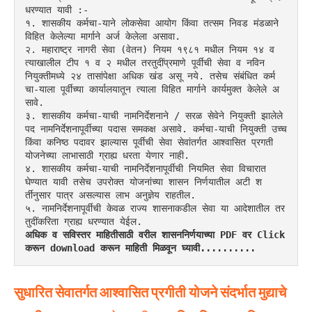
धरण्यात यावी :-
१. शासकीय कर्मचा-याने लोकसेवा आयोग किंवा तत्सम निवड मंडळाने 
विहित केलेल्या मार्गाने अर्ज केलेला असावा.
२. महाराष्ट्र नागरी सेवा (वेतन) नियम १९८१ मधील नियम १४ व 
त्याखालील टीप १ व २ मधील तरतुदींप्रमाणे पूर्वीची सेवा व नविन 
नियुक्तीमध्ये २४ तासांपेक्षा अधिक खंड असू नये. तसेच संबंधित कर्म
चा-याला पूर्वीच्या कार्यालयातून त्याला विहित मार्गाने कार्यमुक्त केलेले अ
सावे.
३. शासकीय कर्मचा-याची नामनिर्देशनाने / सरळ सेवेने नियुक्ती झालेले 
पद नामनिर्देशनापूर्वीच्या पदास समकक्ष असावे. कर्मचा-याची नियुक्ती उच्च 
किंवा कनिष्ठ पदावर झाल्यास पूर्वीची सेवा सेवांतर्गत आश्वासित प्रगती 
योजनेच्या लाभासाठी ग्राह्य धरता येणार नाही.
४. शासकीय कर्मचा-याची नामनिर्देशनापूर्वीची नियमित सेवा विचारात 
घेण्यात यावी तसेच उपरोक्त योजनांच्या शासन निर्णयातील अटी श
र्तीनुसार पात्र असल्यास लाभ अनुज्ञेय राहतील.
५. नामनिर्देशनापूर्वीची केवळ राज्य शासनाकडील सेवा या आदेशातील तर
तुदींकरिता ग्राह्य धरण्यात येईल.
अधिक व सविस्तर माहितीसाठी वरील शासननिर्णयाच्या PDF वर Click 
करून download करून माहिती मिळवून घ्यावी..........
सुधारित
सेवातर्गत
आश्वासित
प्रगीती
योजने
संदर्भात
मुद्याचे