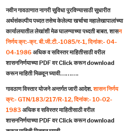
नवीन गावठाणात नागरी सुविधा पुरविण्‍यासाठी सुधारीत
अर्थसंकल्‍पीय पध्‍दत तसेच केलेल्‍या खर्चाचा महालेखापालांच्‍या
कार्यालयातील लेखांशी मेळ घालण्‍याच्‍या पध्‍दती बाबत. शास
न
निर्णय क्र:-क्र. बी.जी.टी.-1085/र-1, दिनांक:- 04-
04-1986
अधिक व सविस्तर माहितीसाठी वरील
शासननिर्णयाच्या PDF वर Click करून download
करून माहिती मिळवून घ्यावी……….
गावठाण विस्‍तार योजने अन्‍तर्गत जारी आदेश.
शासन निर्णय
क्र:- GTN/183/217/R-12, दिनांक:- 10-02-
1983
अधिक व सविस्तर माहितीसाठी वरील
शासननिर्णयाच्या PDF वर Click करून download
करून माहिती मिळवून घ्यावी……….