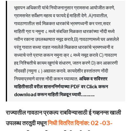
भूमापन अधिकारी यांचे नियोजनानुसार ग्रामसभा आयोजीत करणे,
ग्रामसभेत सर्वेक्षण महत्व व फायदे ई माहिती देणे. A)गावातील,
गावठाणातील सर्व मिळकत धारकांचे भ्रमणध्वनी कर पत्ता,सदर
माहिती ग्रा प नमुना ८ मध्ये संबधित मिळकत धारकांच्या नोंदी मध्ये
नवीन रकाना उपलब्धत्यात नमूद करावे,B) गावठाणामध्ये घर असलेले
परंतु गावात सध्या राहत नसलेले मिळकत धारकांचे भ्रमणध्वनी व
सध्याचे पत्ते प्राप्त करून नमुना क्र ८ मध्ये नमूद करावे C) गावठाण
हद्द निश्चितीचे कायम खुणांचे संधारण, जतन करणे D) कर आकारणी
नोंदवही (नमुना ८ ) अद्यावत करावे. कायदेशीर हस्तांतरण नोंदी
नियमाप्रमाणे वारस नोंदी करून घ्याव्यात.
अधिक व सविस्तर
माहितीसाठी वरील शासननिर्णयाच्या PDF वर Click करून
download करून माहिती मिळवून घ्यावी……….
राज्यातील गावठान प्रकल्प राबविन्यासाठी ई गव्हनन्स खाली
उपलब्ध तरतुदी मधून
निधी वितरित
दिनांक:
02 -03-