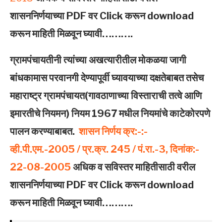
शासननिर्णयाच्या PDF वर Click करून download
करून माहिती मिळवून घ्यावी……….
ग्रामपंचायतीनी त्‍यांच्‍या अखत्‍यारीतील मोकळया जागी
बांधकामास परवानगी देण्‍यापूर्वी घ्‍यावयाच्‍या दक्षतेबाबत तसेच
महाराष्‍ट्र ग्रामपंचायत(गावठाणाच्‍या विस्‍ताराची तत्‍वे आणि
इमारतीचे नियमन) नियम 1967 मधील नियमांचे काटेकोरपणे
पालन करण्‍याबाबत.
शासन निर्णय क्र:-:-
व्‍ही.पी.एम.-2005 / प्र.क्र. 245 / पं.रा.-3, दिनांक:-
22-08-2005
अधिक व सविस्तर माहितीसाठी वरील
शासननिर्णयाच्या PDF वर Click करून download
करून माहिती मिळवून घ्यावी……….