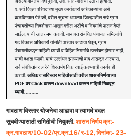
असल्याबाबतचा वैध पुरावा, उदा. सात-बाराचा उतारा इत्यादी.
२. सर्व जिल्हा परिषदांच्या मुख्य कार्यकारी अधिकाऱ्यांना असे
कळविण्यात येते की, वरील सुचना आपल्या जिल्ह्यातील सर्व ग्राम
पंचायतींच्या निदर्शनास आणून वरील अटींचे व नियमांचे पालन केले
जाईल, याची खातरजमा करावी. याबाबत संबंधित पंचायत समित्यांचे
गट विकास अधिकारी यांनीही वारंवार आढावा घेवून, ग्राम
पंचायतीकडून माहिती घ्यावी व विहित नियमांचे उल्लंघन होणार नाही,
याची दक्षता घ्यावी. याचे उल्लंघन झाल्याची बाब आढळून आल्यास,
सर्व संबंधितांवर त्वरेने शिस्तभंग विकारवाई करण्याची कार्यवाही
करावी.
अधिक व सविस्तर माहितीसाठी वरील शासननिर्णयाच्या
PDF वर Click करून download करून माहिती मिळवून
घ्यावी……….
गावठाण विस्‍तार योजनेचा आढावा व त्‍यामधे बदल
सुचवीण्‍यासाठी समितीची नियुक्‍ती
. शासन निर्णय क्र:-
क्र.गावठाण/10-02/प्र.क्र.16/ र-12, दिनांक:- 23-