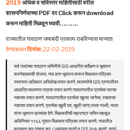
2019
अधिक व सविस्तर माहितीसाठी वरील
शासननिर्णयाच्या PDF वर Click करून download
करून माहिती मिळवून घ्यावी……….
राज्यातील गावठाण जमाबंदी प्रकल्प राबविन्यास मान्यता
देण्याबाबत
दिनांक:
.22-02-2019
सर्व गावांच्या गावठाण जमिनीचे GIS आधारित सर्वेक्षण व भूमापन
करणेबाबतची योजना, गाव ठाण भूमापन करून मिळकत पत्रिका
स्वरुपात अधिकार अभिलेख तयार करणे, मालमत्तेचे GIS प्रणालीवर
आधारित मालमत्ता पत्रक तयार करणे.गावठाणातील प्रत्येक घराचा
नकाशा तयार करणे, गावठाणातील प्रत्येक खुल्या जागेचा, रस्त्याचा
नकाशा तयार करणे, प्रत्येक खुली घर, खुली जागा,रस्ता गल्ली, नाला
यांना भूमापन क्रमांक देणे. मिळकतीची महाराष्ट्र जमिन महसूल
अधिनियम १९६६ नुसार मिळकत पत्रिका तयार करणे. गावातील
मालमत्ता कर (नमुना क्र ८)अद्यावत करणे व GIS link करणे, ग्रापं