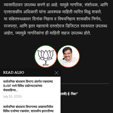
व्यासपीठावर उपलब्ध करणे हा आहे. यामुळे नागरिक, संशोधक, आणि
प्रशासकीय अधिकारी यांना आवश्यक माहिती त्वरित मिळू शकते.
या संकेतस्थळावर दिनांक निहाय व विषयनिहाय शासकीय निर्णय,
राजपत्र, आणि इतर महत्वाचे दस्तऐवज डिजिटल स्वरूपात उपलब्ध
आहेत, ज्यामुळे नागरिकांना ही माहिती सहज उपलब्ध होते.
READ ALSO
RECENT ARTICLES
सार्वजनिक बांधकाम विभागा अंतर्गत रस्त्याच्या
RoW मध्ये विविध उद्योगघटकांच्या
सेवावाहिन्या...
राज्यातील गरजू महिलांना रोजगारासाठी “पिंक (गुलाबी) ई-रिक्षा”
July 16, 2026
July 31, 2026
सार्वजनिक बांधकाम विभागाच्या अखत्यारीतील
महाराष्ट्र इलेक्ट्रिक वाहन धोरण
विविध दर्जाच्या रस्त्यांवर, शासकीय इमारतीच्या