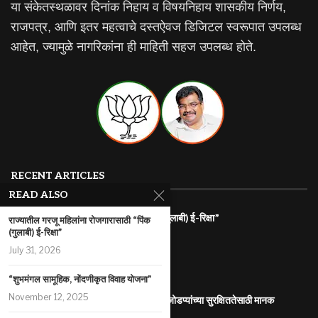
या संकेतस्थळावर दिनांक निहाय व विषयनिहाय शासकीय निर्णय,
राजपत्र, आणि इतर महत्वाचे दस्तऐवज डिजिटल स्वरूपात उपलब्ध
आहेत, ज्यामुळे नागरिकांना ही माहिती सहज उपलब्ध होते.
RECENT ARTICLES
READ ALSO
राज्यातील गरजू महिलांना रोजगारासाठी “पिंक (गुलाबी) ई-रिक्षा”
राज्यातील गरजू महिलांना रोजगारासाठी “पिंक
(गुलाबी) ई-रिक्षा”
July 31, 2026
July 31, 2026
महाराष्ट्र इलेक्ट्रिक वाहन धोरण
July 29, 2026
“शुभमंगल सामूहिक, नोंदणीकृत विवाह योजना”
November 12, 2025
आंतरजातीय किंवा आंतरधर्मीय विवाह करणा-या जोडप्यांच्या सुरक्षिततेसाठी मानक
कार्यप्रणाली