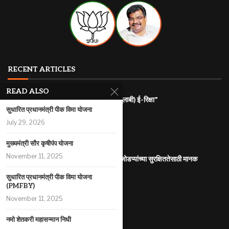
RECENT ARTICLES
READ ALSO
राज्यातील गरजू महिलांना रोजगारासाठी “पिंक (गुलाबी) ई-रिक्षा”
सुधारित प्रधानमंत्री पीक विमा योजना
July 31, 2026
July 29, 2026
महाराष्ट्र इलेक्ट्रिक वाहन धोरण
July 29, 2026
मुख्यमंत्री सौर कृषीपंप योजना
November 11, 2025
आंतरजातीय किंवा आंतरधर्मीय विवाह करणा-या जोडप्यांच्या सुरक्षिततेसाठी मानक
कार्यप्रणाली
सुधारित प्रधानमंत्री पीक विमा योजना
July 29, 2026
(PMFBY)
पोलीस कोठडीतील मृत्यू
November 11, 2025
July 29, 2026
नमो शेतकरी महासन्मान निधी
सुधारित प्रधानमंत्री पीक विमा योजना