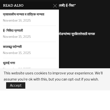
राज्यातील गरजू महिलांना रोजगारासाठी “पिंक (गुलाबी) ई-रिक्षा”
READ ALSO
July 31, 2026
प्रशासकीय मान्यता व तांत्रिक मान्यता
महाराष्ट्र इलेक्ट्रिक वाहन धोरण
November 16, 2025
July 29, 2026
ई- निविदा प्रणाली
आंतरजातीय किंवा आंतरधर्मीय विवाह करणा-या जोडप्यांच्या सुरक्षिततेसाठी मानक
November 15, 2025
कार्यप्रणाली
July 29, 2026
कालबद्ध पदोन्नती
पोलीस कोठडीतील मृत्यू
November 15, 2025
July 29, 2026
धुलाई भत्ता
सुधारित प्रधानमंत्री पीक विमा योजना
November 14, 2025
July 29, 2026
This website uses cookies to improve your experience. We'll
assume you're ok with this, but you can opt-out if you wish.
शिस्तभंगविषयक कारवाई: विभागीय चौकशी
महानगरपालिका /नगरपरिषदा/नगरपंचायती यांच्या मालकीच्या मालमत्तांच्या मुद्रीकरण
Accept
November 12, 2025
धोरण
July 22, 2026
© 2025 All Rights Reserved.