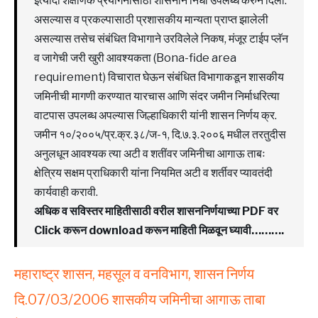
इत्यादी शैक्षणिक प्रयोगनासाठी शासनाने निधी उपलब्ध करुन दिला.
असल्यास व प्रकल्पासाठी प्रशासकीय मान्यता प्राप्त झालेली
असल्यास तसेच संबंधित विभागाने उरविलेले निकष, मंजूर टाईप प्लॅन
व जागेची जरी खुरी आवश्यकता (Bona-fide area
requirement) विचारात घेऊन संबंधित विभागाकडून शासकीय
जमिनीची मागणी करण्यात यारचास आणि संदर जमीन निर्माधरित्या
वाटपास उपलब्ध अपल्यास जिल्हाधिकारी यांनी शासन निर्णय क्र.
जमीन १०/२००५/प्र.क्र.३८/ज-१, दि.७.३.२००६ मधील तरतुदीस
अनुलधून आवश्यक त्या अटी व शतींवर जमिनीचा आगाऊ ताबः
क्षेत्रिय सक्षम प्राधिकारी यांना नियमित अटी व शर्तीवर प्यावतंदी
कार्यवाही करावी.
अधिक व सविस्तर माहितीसाठी वरील शासननिर्णयाच्या PDF वर
Click करून download करून माहिती मिळवून घ्यावी……….
महाराष्ट्र शासन, महसूल व वनविभाग, शासन निर्णय
दि.07/03/2006
शासकीय जमिनीचा आगाऊ ताबा