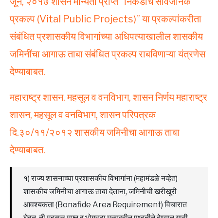
जून, २०१७
शासन मान्यता प्राप्त “निकडीचे सार्वजनिक
प्रकल्प (Vital Public Projects)” या प्रकल्पांकरीता
संबंधित प्रशासकीय विभागांच्या अधिपत्याखालील शासकीय
जमिनींचा आगाऊ ताबा संबंधित प्रकल्प राबविणाऱ्या यंत्रणेस
देण्याबाबत.
महाराष्ट्र शासन, महसूल व वनविभाग, शासन निर्णय महाराष्ट्र
शासन, महसूल व वनविभाग, शासन परिपत्रक
दि.३०/११/२०१२
शासकीय जमिनीचा आगाऊ ताबा
देण्याबाबत.
१) राज्य शासनाच्या प्रशासकीय विभागांना (महामंडळे नव्हेत)
शासकीय जमिनीचा आगाऊ ताबा देताना, जमिनीची खरीखुरी
आवश्यकता (Bonafide Area Requirement) विचारात
घेवून, ती महसूल मुफ्त व भोगवटा मुल्यरहीत पध्दतीने देण्यात यावी.