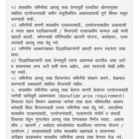
१) शासकीय जमिनीचा आगावू ताबा देण्यापूर्वी प्रचलित धोरणानुसार 
संबंधित प्रयोजनासाठी जमीन मंजूरीकरिता आकारावयाची पूर्ण किंमत वसूल 
करण्यावी यावी.
२) जमिनीची मागणी शासकीय प्रकल्पासाठी, प्रयोजनासाठीच असल्याची 
व त्यास सक्षम प्राधिकाऱ्याची / विभागाची प्रशासकीय मान्यता आहे याची 
खात्री करावी. कोणत्याही परिस्थितीत खाजगी योजना, कार्यक्रम, प्रक
ल्पासाठी आगावू ताबा देवू नये.
३) जमिनीचे आरक्षणाबाबत जिल्हाधिकाऱ्यांनी खात्री करुन तद्नंतर ताबा 
द्यावा.
४) जिल्हाधिकाऱ्यांनी ताबा देण्यापूर्वी त्यांना आवश्यक वाटतील अशा अटी 
व शासनाच्या अन्य अटी शर्ती मान्य आहेत, अशा स्वरुपाचे लेखी हमीप
त्र घ्यावे.
५) जमिनीचा आगावू ताबा दिल्यानंतर जमिनीचे संरक्षण करणे, देखभाल 
करण्याची जबाबदारी संबंधित विभागाची राहील.
२. शासकीय जमिनीचा आगावू ताबा देताना मागणी केलेल्या प्रयोजनासाठी 
जागेची खरीखुरी आवश्यकता (Bonafide area requirement) 
विचारात घेउन किमान आवश्यक जागेचा ताबा द्यावा भविष्यातील आवश्य
क्तेसाठी किंवा विस्तारासाठी जास्त जमिनीचा ताबा देवू नये. तातडीच्या 
शासकीय प्रकल्पासाठी, प्रयोजनांसाठी, प्रकरणांचे गांभीर्य व तातडी 
विचारात घेवून गुणवत्तेवर आगावू ताबा देण्याबाबत निर्णय घ्यावा. अशास
कीय / खाजगी / धर्मादाय संस्थांमार्फत चालविल्या जाणाऱ्या योजना / 
प्रयोजन / उपक्रमांसाठी तसेच शासकीय महामंडळे व शासनाच्या 
अंगीकृत उपक्रमांना शासकीय जमिनीचा आगावू ताबा देण्यात येऊ नये.