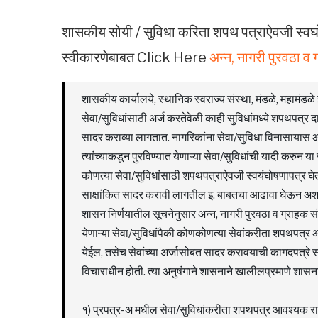
शासकीय सोयी / सुविधा करिता शपथ पत्राऐवजी स्वघोषण
स्वीकारणेबाबत Click Here
अन्न, नागरी पुरवठा 
शासकीय कार्यालये, स्थानिक स्वराज्य संस्था, मंडळे, महामंडळे
सेवा/सुविधांसाठी अर्ज करतेवेळी काही सुविधांमध्ये शपथपत्र
सादर कराव्या लागतात. नागरिकांना सेवा/सुविधा विनासायास आ
त्यांच्याकडून पुरविण्यात येणाऱ्या सेवा/सुविधांची यादी करुन
कोणत्या सेवा/सुविधांसाठी शपथपत्राऐवजी स्वयंघोषणापत्र घ
साक्षांकित सादर करावी लागतील इ. बाबतचा आढावा घेऊन अशा प
शासन निर्णयातील सूचनेनुसार अन्न, नागरी पुरवठा व ग्राहक संर
येणाऱ्या सेवा/सुविधांपैकी कोणकोणत्या सेवांकरीता शपथपत्र
येईल, तसेच सेवांच्या अर्जासोबत सादर करावयाची कागदपत्रे स
विचाराधीन होती. त्या अनुषंगाने शासनाने खालीलप्रमाणे शासना
१) प्रपत्र-अ मधील सेवा/सुविधांकरीता शपथपत्र आवश्यक र