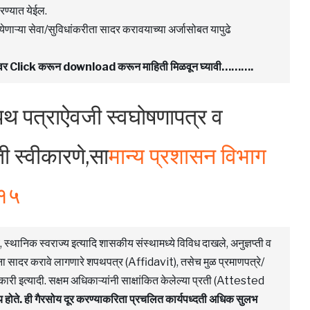
रण्यात येईल.
त येणाऱ्या सेवा/सुविधांकरीता सादर करावयाच्या अर्जासोबत यापुढे
F वर Click करून download करून माहिती मिळवून घ्यावी……….
थ पत्राऐवजी स्वघोषणापत्र व
ती स्वीकारणे,सा
मान्य प्रशासन विभाग
०१५
स्थानिक स्वराज्य इत्यादि शासकीय संस्थामध्ये विविध दाखले, अनुज्ञप्ती व
ंना सादर करावे लागणारे शपथपत्र (Affidavit), तसेच मुळ प्रमाणपत्रे/
ारी इत्यादी. सक्षम अधिकाऱ्यांनी साक्षांकित केलेल्या प्रती (Attested
य होते. ही गैरसोय दूर करण्याकरिता प्रचलित कार्यपध्दती अधिक सुलभ