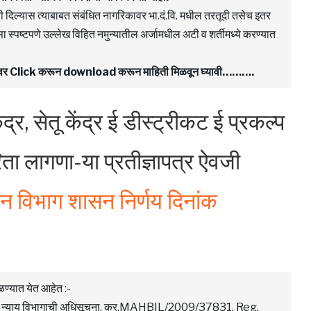
 दिल्यास त्याबाबत संबंधित नागरिकावर भा.दं.वि. मधील तरतूदी तसेच इतर
्पष्टपणे उल्लेख विहित नमुन्यातील अर्जामधील अटी व शर्तीमध्ये करण्यात
F वर Click करून download करून माहिती मिळवून घ्यावी……….
ंद्र, सेतू केंद्र ई डीस्ट्रीकट ई प्रकल्प
िता लागणा-या प्रतीज्ञापत्र ऐवजी
ञान विभाग शासन निर्णय दिनांक
ळण्यात येत आहेत :-
ामाजिक न्याय विभागाची अधिसूचना, क्र.MAHBIL/2009/37831, Reg.