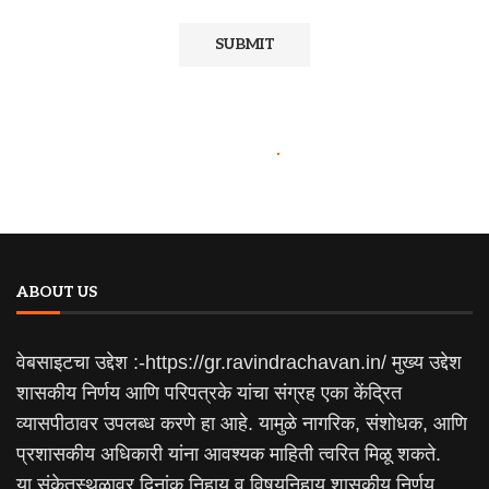
ABOUT US
वेबसाइटचा उद्देश :-https://gr.ravindrachavan.in/ मुख्य उद्देश
शासकीय निर्णय आणि परिपत्रके यांचा संग्रह एका केंद्रित
व्यासपीठावर उपलब्ध करणे हा आहे. यामुळे नागरिक, संशोधक, आणि
प्रशासकीय अधिकारी यांना आवश्यक माहिती त्वरित मिळू शकते.
या संकेतस्थळावर दिनांक निहाय व विषयनिहाय शासकीय निर्णय,