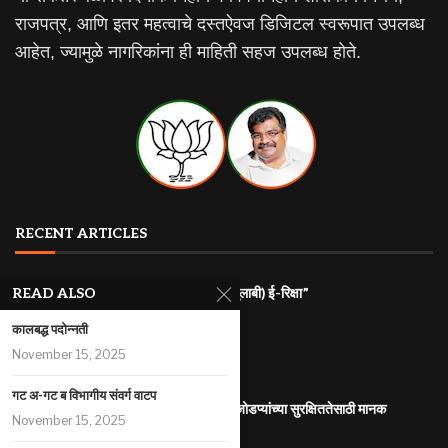
राजपत्र, आणि इतर महत्वाचे दस्तऐवज डिजिटल स्वरूपात उपलब्ध
आहेत, ज्यामुळे नागरिकांना ही माहिती सहज उपलब्ध होते.
RECENT ARTICLES
राज्यातील गरजू महिलांना रोजगारासाठी “पिंक (गुलाबी) ई-रिक्षा”
READ ALSO
July 31, 2026
कालबद्ध पदोन्नती
महाराष्ट्र इलेक्ट्रिक वाहन धोरण
November 15, 2025
July 29, 2026
गट अ-गट ब विभागीय संवर्ग वाटप
आंतरजातीय किंवा आंतरधर्मीय विवाह करणा-या जोडप्यांच्या सुरक्षिततेसाठी मानक
November 15, 2025
कार्यप्रणाली