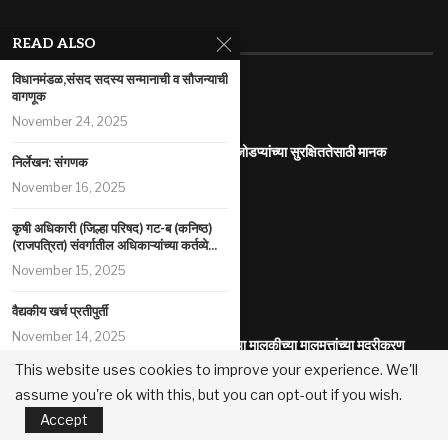
RECENT ARTICLES
READ ALSO
विधानमंडळ,संसद सदस्य सन्मानाची व सौजन्याची
महाराष्ट्र इलेक्ट्रिक वाहन धोरण
वागणूक
July 29, 2026
November 24, 2025
आंतरजातीय किंवा आंतरधर्मीय विवाह करणा-या जोडप्यांच्या सुरक्षिततेसाठी मानक
निर्लेखन: संगणक
कार्यप्रणाली
November 16, 2025
July 29, 2026
पोलीस कोठडीतील मृत्यू
कृषी अधिकारी (जिल्हा परिषद) गट-ब (कनिष्ठ)
(राजपत्रित) संवर्गातील अधिकाऱ्यांच्या कर्तव्ये...
July 29, 2026
November 15, 2025
सुधारित प्रधानमंत्री पीक विमा योजना
July 29, 2026
वैद्यकीय खर्च प्रतीपुर्ती
November 14, 2025
महानगरपालिका /नगरपरिषदा/नगरपंचायती यांच्या मालकीच्या मालमत्तांच्या मुद्रीकरण
धोरण
This website uses cookies to improve your experience. We'll
कर्तव्य व जबाबदारी : ग्रामसेवक ग्रामविकास
July 22, 2026
assume you're ok with this, but you can opt-out if you wish.
अधिकारी
Accept
November 13, 2025
महाराष्ट्र दुकाने व आस्थापना अधिनियम 1948
July 22, 2026