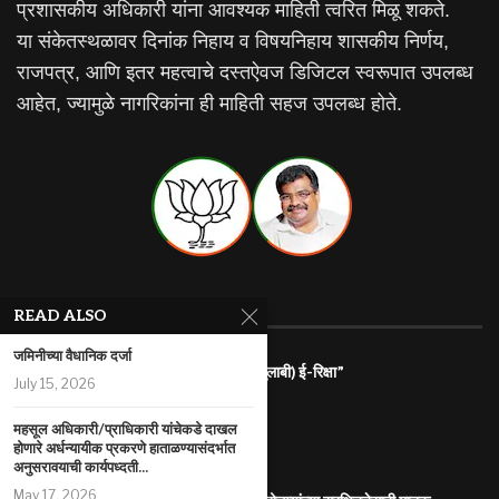
प्रशासकीय अधिकारी यांना आवश्यक माहिती त्वरित मिळू शकते.
या संकेतस्थळावर दिनांक निहाय व विषयनिहाय शासकीय निर्णय,
राजपत्र, आणि इतर महत्वाचे दस्तऐवज डिजिटल स्वरूपात उपलब्ध
आहेत, ज्यामुळे नागरिकांना ही माहिती सहज उपलब्ध होते.
RECENT ARTICLES
READ ALSO
जमिनीच्या वैधानिक दर्जा
राज्यातील गरजू महिलांना रोजगारासाठी “पिंक (गुलाबी) ई-रिक्षा”
July 15, 2026
July 31, 2026
महसूल अधिकारी/प्राधिकारी यांचेकडे दाखल
महाराष्ट्र इलेक्ट्रिक वाहन धोरण
होणारे अर्धन्यायीक प्रकरणे हाताळण्यासंदर्भात
July 29, 2026
अनुसरावयाची कार्यपध्दती...
May 17, 2026