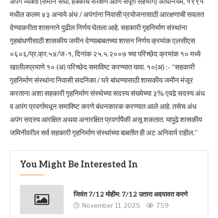
अपंग व्यक्ती (समान संधी, हक्कांचे संरक्षण आणि संपूर्ण सहभाग) अधिनियम, १९९५
मधील कलम ४३ अन्वये अंध / अपंगांना निवासी प्रयोजनासाठी आरक्षणाची सवलत
देण्याकरीता शासनाने पुढील निर्णय घेतला आहे. सहकारी गृहनिर्माण संस्थांना
गृहबांधणीसाठी शासकीय जमीन देण्याबाबतच्या शासन निर्णय क्रमांक एलसीएस
०६०६/प्र.क्र.५४/ज-१, दिनांक २५.५.२००७ च्या परिच्छेद क्रमांक १० मध्ये
खालीलप्रमाणे १० (अ) परिच्छेद समाविष्ट करण्यात यावा. १०(अ) :- “सहकारी
गृहनिर्माण संस्थांना निवासी सदनिका / घरे बांधण्यासाठी शासकीय जमीन मंजूर
करताना अशा सहकारी गृहनिर्माण संस्थेच्या सदस्य संख्येच्या ३% एवढे सदस्य अंध
व अपंग प्रवर्गामधून समाविष्ट करणे बंधनकारक करण्यात आले आहे. तसेच अंध
अपंग सदस्य आरक्षित अथवा अनारक्षित प्रवर्गापैकी असू शकतात. यापुढे शासकीय
जमिनीवरील सर्व सहकारी गृहनिर्माण संस्थांच्या बाबतीत ही अट अनिवार्य राहील.”
You Might Be Interested In
जिवंत 7/12 मोहीम: 7/12 उतारा अद्दयावत करणे
November 11, 2025
759