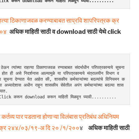
र Click करून download करून माहिती मिळवून घ्यावी..........
ाहत्या ठिकाणाजवळ करण्याबाबत साप्रवि शापरिपत्रक क्र
००४
अधिक माहिती साठी व download साठी येथे click
 ठेऊन त्यांच्या राहत्या ठिकाणाजवळ रण्याबाबत संदर्भाधीन परिपत्रकान्वये सूचना 
होत ही असे निदर्शनास आल्यामुळे या परिपत्रकान्वये मंत्रालयीन विभाग व 
न्हा सूचना देण्यात येत आहेत की, शासकीय कर्मचाऱ्यांच्या बदल्यांचे विनियमन क
या अध्यादेशास अधीन राहून शासकीय सेवेतील अपंग कर्मचाऱ्यांच्या बदल्या शास
्यात.
वर Click करून download करून माहिती मिळवून घ्यावी..........
र्तव्य पार पडताना होणाऱ्या विलंबास प्रतिबंध अधिनियम
प्रक्र २४४/०३/१९-अ दि २० /१/२००
४
अधिक माहिती साठी