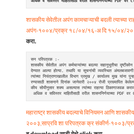
अधिक व सविस्तर माहितीसाठी वरील शासननिर्णयाच्या PDF व
शासकीय सेवेतील अपंग कामचाऱ्याची बदली त्याच्या र
अपंग-१००४/प्रक्र १८/०४/१६-अ दि १५/०४/२
करा.
सन परिपत्रक :-
शासकीय सेवेतील अपंग कर्मचाऱ्यांच्या बदल्या सहानुभूतीचा दृष्टीकोन
देण्यात आल्या होत्या. तथापि या सूचनांची व्यवस्थित अंमलबजावणी 
त्यांच्या नियंत्राणाखालील विभाग प्रमुख / कार्यालय मुख यांना पु
रण्यासाठी शासनाने दिनांक जानेवारी २००४ रोजी प्रख्यापित केलेल्
कीय सोयीनुसार शक्य असल्यास त्यांच्या राहत्या ठिकाणाजवळ कराव
 अधिक व सविस्तर माहितीसाठी वरील शासननिर्णयाच्या PDF 
महाराष्ट्र शासकीय बदल्याचे विनियमन आणि शासकीय क
२००३,साप्रवि शा परिपत्रक क्र संकीर्ण-१००३/
व download साठी येथे click करा.