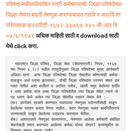
परिषदा मधील विवाहित स्त्री कर्मचाऱ्याची जिल्हा परिषदेच्या
जिल्हा सेवात बदली नेमणूक करण्याबाबत ग्रावि व जल वि शा
परिपत्रक क्र एपीटी-१६७२-३३७६७-१४०-बी-आर दि
०४/६/१९७९
अधिक माहिती साठी व download साठी
येथे click करा.
  महाराष्ट्र जिल्हा परिषद, जिल्हा सेवा (सेवान्त्ररती) नियम, १९६७ 
च्या नियम ६ (८) मधील तरतुदीनुसार जिल्हा परिषदेच्या मुख्य कार्यकारी 
अधिका-याना  अन्य जिल्हा परिषदेच्या जिल्हा सेवातील कोणत्याही कर्मचा-
याकडून अर्थ प्राप्त झाल्यावर, दोन्ही जिल्हा परिषदांत परस्पर संमत कर
ण्यात येतील अशा क्षर्तीवर व अटीवर तसेच, खाली नमुद केलेल्या शर्तीव
र अशा कर्मचा-यांस उच्च जिल्हा परिषदेतील ज्या जिल्हा सेवेत त्याने जे 
पद धारण केले असेल त्या जिल्हा सेवेतील पदावर नेमता येते :-
एक) उपरोक्त प्रकारे करण्यात यावयाध्या नेमणुका पदोन्नतीसाठी राखून 
ठेवलेल्या पदावर करता येणार नाहीत. सदर नेमणुका फक्त बामनिर्देशनाने 
भरण्यासाठी राखून ठेवलेल्या पदावरच करण्यात येतील.
बोब) अशाप्रकारे नेमणूका केल्यानंतर, नेमण्यात आलेला कर्मचारी संबंधित 
संवर्गासाठी तयार करण्यात आलेल्या कर्मचा-योध्या जेष्ठतT क्रमसूचीत क
निष्ठतम म्हणून गणला जाईत.