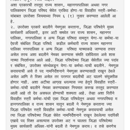
अशा प्रकारची तरतूद राज्य शासन, महानगरपालिका अथवा नगर
पालिकामान जिल्हा परिषद सेवेत प्रकिठ होणा-या विवाहीत स्त्री-कर्मचा-
यांबाबत उपरोक्त जियमाध्या नियम ६ (९) नुसार करण्यात आलेली आ
हे.
२. उपरोक्त प्रकारे बदलीने नेमणुका करताना, जिल्हा परिषदेने मुख्य 
कार्यकारी अधिकारी, इतर अटी समवेत जर राज्य शासन, महानगर
पालिका, नगरपालिका व अन्य जिल्हा परिषदा वामतून येणा-या कर्मचा-या 
ऐवजी संबंधित जिल्हा परिषदे  कडील कर्मचारी राज्य शासन महानगर
पालिका नगरपालिका व अन्य जिल्हा  परिषदा याच्याकडे जाण्यास तयार 
असेल तरच अशा बदलीने नेमका करण्यास संमति दर्शवितात असे शास
नाच्या निदर्शनास आले आहे. जिल्हा परिषदेच्या जिल्हा सेवेतील ज्या पदांव
र संबंचित, उपरोक्त संस्थेकडून येणा-या कर्मचा-याची बदलीने. नेमणूक 
करावयाची असे ते पद नामनिर्देशनाने नेमणुका करण्यासाठी राखून ठेवले 
असेल आणि ते रिक्त असेल तर परस्पर बदलीची अट घालणे संयुक्तीक 
होणार नाही. अशा अटीचा आग्रह धरल्यास ज्या हेतूने विवाहीत स्त्री-
कर्मचा-यांची बदलीने नेमका करण्याबाबत नियमात करुख तरतुद करण्यात 
आली आहे तो देव असफल होण्याची शक्यता आहे. तेव्हा अशा रितीने 
विवाहीत स्त्री कर्मचा-यांची एका जिल्हा परिषदेतून अथवा नगरपरिषदा म
हानगरपालिका व राज्य शासन यातून बदली ने नेमणूक करताना ज्या 
जिल्हा परिषदेत स्त्री विवाहीत कर्मचा-याची नेमणूक करावयाची असेल 
त्या जिल्हा परिषदेच्या जिल्हा सेवेत नामनिर्देशनाने राखून ठेवलेल्या पदांपैकी 
एखादे पद रिक्त असल्यास उपरोक्त अट न घालता जिल्हा परिषदेच्या 
मुख्य कार्यकारी अधिका-यांनी बदली ते नेमणूक कराय। व तसे करणेच 