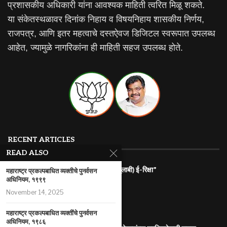
प्रशासकीय अधिकारी यांना आवश्यक माहिती त्वरित मिळू शकते.
या संकेतस्थळावर दिनांक निहाय व विषयनिहाय शासकीय निर्णय,
राजपत्र, आणि इतर महत्वाचे दस्तऐवज डिजिटल स्वरूपात उपलब्ध
आहेत, ज्यामुळे नागरिकांना ही माहिती सहज उपलब्ध होते.
RECENT ARTICLES
READ ALSO
राज्यातील गरजू महिलांना रोजगारासाठी “पिंक (गुलाबी) ई-रिक्षा”
महाराष्ट्र प्रकल्पबाधित व्यक्तीचे पुनर्वसन
अधिनियम, १९९९
July 31, 2026
November 14, 2025
महाराष्ट्र इलेक्ट्रिक वाहन धोरण
July 29, 2026
महाराष्ट्र प्रकल्पबाधित व्यक्तींचे पुनर्वसन
अधिनियम, १९८६