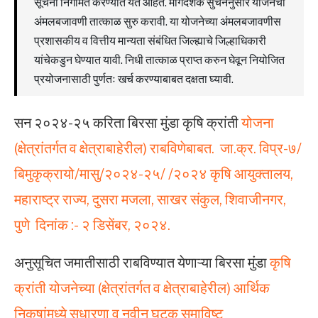
सूचना निर्गमित करण्यात येत आहेत. मार्गदर्शक सुचनेनुसार योजनेची
अंमलबजावणी तात्काळ सुरु करावी. या योजनेच्या अंमलबजावणीस
प्रशासकीय व वित्तीय मान्यता संबंधित जिल्ह्याचे जिल्हाधिकारी
यांचेकडुन घेण्यात यावी. निधी तात्काळ प्राप्त करुन घेवून नियोजित
प्रयोजनासाठी पुर्णतः खर्च करण्याबाबत दक्षता घ्यावी.
सन २०२४-२५ करिता बिरसा मुंडा कृषि क्रांती
योजना
(क्षेत्रांतर्गत व क्षेत्राबाहेरील) राबविणेबाबत. जा.क्र. विप्र-७/
बिमुकृक्रायो/मासु/२०२४-२५/ /२०२४ कृषि आयुक्तालय,
महाराष्ट्र राज्य, दुसरा मजला, साखर संकुल, शिवाजीनगर,
पुणे दिनांक :- २ डिसेंबर, २०२४.
अनुसूचित जमातीसाठी राबविण्यात येणाऱ्या बिरसा मुंडा
कृषि
क्रांती योजनेच्या (क्षेत्रांतर्गत व क्षेत्राबाहेरील) आर्थिक
निकषांमध्ये सुधारणा व नवीन घटक समाविष्ट