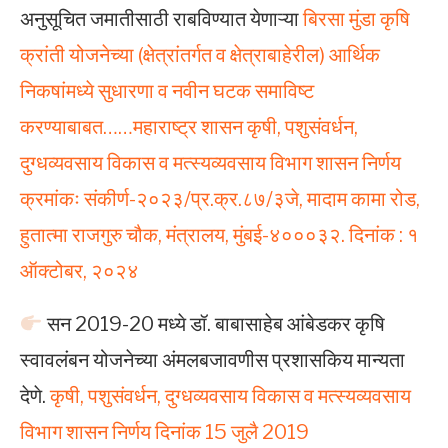
अनुसूचित जमातीसाठी राबविण्यात येणाऱ्या
बिरसा मुंडा कृषि
क्रांती योजनेच्या (क्षेत्रांतर्गत व क्षेत्राबाहेरील) आर्थिक
निकषांमध्ये सुधारणा व नवीन घटक समाविष्ट
करण्याबाबत……महाराष्ट्र शासन कृषी, पशुसंवर्धन,
दुग्धव्यवसाय विकास व मत्स्यव्यवसाय विभाग शासन निर्णय
क्रमांकः संकीर्ण-२०२३/प्र.क्र.८७/३जे, मादाम कामा रोड,
हुतात्मा राजगुरु चौक, मंत्रालय, मुंबई-४०००३२. दिनांक : १
ऑक्टोबर, २०२४
सन 2019-20 मध्ये डॉ. बाबासाहेब आंबेडकर कृषि
स्वावलंबन योजनेच्या अंमलबजावणीस प्रशासकिय मान्यता
देणे.
कृषी, पशुसंवर्धन, दुग्‍धव्‍यवसाय विकास व मत्‍स्‍यव्‍यवसाय
विभाग शासन निर्णय दिनांक 15 जुलै 2019