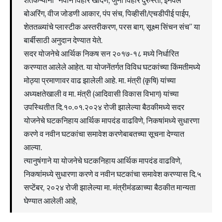
शेतकऱ्यांना “नवीन विहीर खोदणे, जुनी विहीर दुरुस्ती, इनवेल
बोअरिंग, वीज जोडणी आकार, पंप संच, पिव्हीसी/एचडीपीई पाईप,
शेततळ्यांचे प्लास्टीक अस्तरीकरण, परस बाग, सूक्ष्म सिंचन संच” या
बार्बीसाठी अनुदान देण्यात येते.
सदर योजनेचे आर्थिक निकष सन २०१७-१८ मध्ये निर्धारित
करण्यात आलेले आहेत. या योजनेंतर्गत विविध घटकांच्या किंमतीमध्ये
मोठ्या प्रमाणावर वाढ झालेली आहे. मा. मंत्री (कृषि) यांच्या
अध्यक्षतेखाली व मा. मंत्री (आदिवासी विकास विभाग) यांच्या
उपस्थितीत दि.१०.०१.२०२४ रोजी झालेल्या बैठकीमध्ये सदर
योजनेचे घटकनिहाय आर्थिक मापदंड वाढविणे, निकषांमध्ये सुधारणा
करणे व नवीन घटकांचा समावेश करणेबाबतच्या सूचना देण्यात
आल्या.
त्यानुषंगाने या योजनेचे घटकनिहाय आर्थिक मापदंड वाढविणे,
निकषांमध्ये सुधारणा करणे व नवीन घटकांचा समावेश करण्यास दि.५
सप्टेंबर, २०२४ रोजी झालेल्या मा. मंत्रीमंडळाच्या बैठकीत मान्यता
घेण्यात आलेली आहे,