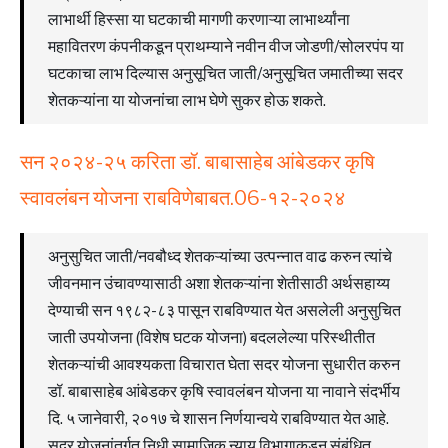
लाभार्थी हिस्सा या घटकाची मागणी करणाऱ्या लाभार्थ्यांना
महावितरण कंपनीकडून प्राथम्याने नवीन वीज जोडणी/सोलरपंप या
घटकाचा लाभ दिल्यास अनुसूचित जाती/अनुसूचित जमातीच्या सदर
शेतकऱ्यांना या योजनांचा लाभ घेणे सुकर होऊ शकते.
सन २०२४-२५ करिता डॉ. बाबासाहेब आंबेडकर कृषि
स्वावलंबन योजना राबविणेबाबत.06-१२-२०२४
अनुसुचित जाती/नवबौध्द शेतकऱ्यांच्या उत्पन्नात वाढ करुन त्यांचे
जीवनमान उंचावण्यासाठी अशा शेतकऱ्यांना शेतीसाठी अर्थसहाय्य
देण्याची सन १९८२-८३ पासून राबविण्यात येत असलेली अनुसुचित
जाती उपयोजना (विशेष घटक योजना) बदललेल्या परिस्थीतीत
शेतकऱ्यांची आवश्यकता विचारात घेता सदर योजना सुधारीत करुन
डॉ. बाबासाहेब आंबेडकर कृषि स्वावलंबन योजना या नावाने संदर्भीय
दि. ५ जानेवारी, २०१७ चे शासन निर्णयान्वये राबविण्यात येत आहे.
सदर योजनांतर्गत निधी सामाजिक न्याय विभागाकडून संबंधित