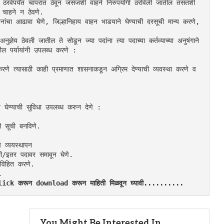
रवेपर्यंत चापरात ठेवून जसजशी वाहने निरुपयोगी ठरविली जातील तसतशी 
 चाहने न ठेवणे.
नांचा आढावा घेणे, जिल्हानिहाय वाहन भाडयाने घेण्याची दरसूची मान्य करणे, 
ज्ञेय ठेवली जातील ते सोडून ज्या पदांना त्या पदाच्या कर्तव्याच्या अनुषंगाने 
ील पर्यायांनी उपलब्ध करणे :
करणे त्यासाठी काही प्रमाणात शासनाकडून अग्रिम देण्याची व्यवस्था करणे व 
ेण्याची सुविधा उपलब्ध करुन देणे :
ी सूची बनविणे.
 व्ययस्थापन
ी/इतर पदावर समावून घेणे.
ा विहित करणे.
.
र Click करून download करून माहिती मिळवून घ्यावी..........
You Might Be Interested In