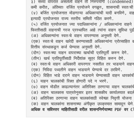
३) सध्या वापरात असलेली वाहने ती निरुपयोगी (condemned) ठ
कमी करीत, अंतिमतः वर्जित प्रयोजने वगळून, शासनाची स्वतःची
(४) बर्जित प्रयोजनात मोडणाऱ्या अधिकाऱ्यांची यादी बनविणे, वाह
इत्यादी प्रयोजनात राज्य स्तरीय समिती गठित करणे.
(५) वर्जित प्रयोजनात ज्या पदाधिकाऱ्यांना / अधिकाऱ्यांना वाहने अनु
फिरतीसाठी वाहनाची गरज प्रस्थापित आहे त्यांना वाहन सुविधा पुढ
(अ) अधिकान्यांना स्वतःचे वाहन वापरण्यास अनुमती देणे.
(एक) स्वतःचे वाहन खरेदी करण्यासाठी अधिकाऱ्यांना प्रोत्साहित 
वित्तीय संस्थाकडून कर्ज घेण्यास अनुमती देणे.
(दोन) स्वतःच्या याहन वापराच्या खर्चाची प्रतिपूर्ती करुन देणे.
(तीन) खर्च प्रतिपूर्तीसाठी निर्देशांक सूत्र विहित करुन देणे.
(ब) स्वतःचे वाहन अधिकारी वापरणार नसतील तर भाडयाने वाहन घ
(एक) निविदा पध्दतीने वाहन भाडयाने घेण्याचे दर ठरविणे.
(दोन) विहित भाडे दराने वाहन भाडयाने घेण्यासाठी वाहन धारकांच
(६) याहन चालकांची रिक्त होणारी पदे न भरणे.
(७) वाहन मोडीत काढल्यानंतर अतिरिक्त ठरणाऱ्या वाहन चालकांचे
(अ) वाहन चालकास पात्रतेनुसार इतर शासकीय कार्यालयात बदल
(ब) अतिरिक्त ठरणाऱ्या वाहन चालकांसाठी स्वेच्छा निवृत्ती योजन
(क) वाहन चालकांना शासनाच्या अंगीकृत उपक्रमात सामावून घेणे
अधिक व सविस्तर माहितीसाठी वरील शासननिर्णयाच्या PDF व