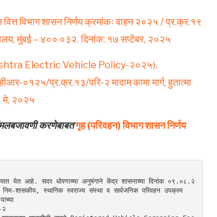
न वित्त विभाग शासन निर्णय क्रमांकः वाहन २०२५ / प्र.क्र.१९
त्रालय, मुंबई – ४०० ०३२. दिनांक: १७ सप्टेंबर, २०२५
rashtra Electric Vehicle Policy-२०२५).
व्हीआर-०१२५/प्र.क्र.१३/परि-२ मादाम कामा मार्ग, हुतात्मा
३ मे, २०२५
 अंमलबजावणी करणेबाबत
गृह (परिवहन) विभाग शासन निर्णय
यात येत आहे. सदर धोरणाच्या अनुषंगाने केंद्र शासनाच्या दिनांक ०९.०८.२
कीय, निम-शासकीय, स्थानिक स्वराज्य संस्था व सार्वजनिक परिवहन उपक्रम 
याच्या
-२