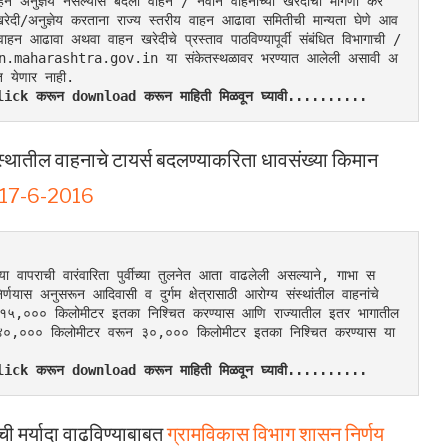
 वाहने अनुज्ञेय नसल्यास बदली वाहन / नवीन वाहनांच्या खरेदीची मागणी कर
ेदी/अनुज्ञेय करताना राज्य स्तरीय वाहन आढावा समितीची मान्यता घेणे आव
हन आढावा अथवा वाहन खरेदीचे प्रस्ताव पाठविण्यापूर्वी संबंधित विभागाची / 
ahan.maharashtra.gov.in या संकेतस्थळावर भरण्यात आलेली असावी अ
ात येणार नाही.
र Click करून download करून माहिती मिळवून घ्यावी..........
स्थातील वाहनाचे टायर्स बदलण्याकरिता धावसंख्या किमान
ंक 17-6-2016
्या वापराची वारंवारिता पुर्वीच्या तुलनेत आता वाढलेली असल्याने, गाभा स
णयास अनुसरून आदिवासी व दुर्गम क्षेत्रासाठी आरोग्य संस्थांतील वाहनांचे 
न १५,००० किलोमीटर इतका निश्चित करण्यास आणि राज्यातील इतर भागातील 
 निकष ४०,००० किलोमीटर वरून ३०,००० किलोमीटर इतका निश्चित करण्यास या 
र Click करून download करून माहिती मिळवून घ्यावी..........
ची मर्यादा वाढविण्याबाबत
ग्रामविकास विभाग शासन निर्णय