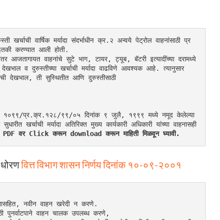
ती खर्चाची वार्षिक मर्यादा संदर्भाधीन क्र.२ अन्वये पेट्रोल वाहनांसाठी प्र
इतकी करण्यात आली होती.
र आजतागायत वाहनांचे सुटे भाग, टायर, ट्यूब, बॅटरी इत्यादींच्या दरामध्ये 
ेखभाल व दुरुस्तीच्या खर्चाची मर्यादा वाढविणे आवश्यक आहे. त्यानुसार 
ंची देखभाल, ती सुस्थितीत आणि दुरुस्तीसाठी
ईपी १०९९/प्र.क्र.१२८/९९/०५ दिनांक ९ जुलै, १९९९ मध्ये नमूद केलेल्या 
सुधारीत खर्चाची मर्यादा अतिरिक्त मुख्य कार्यकारी अधिकारी यांच्या वाहनासही 
च्या PDF वर Click करून download करून माहिती मिळवून घ्यावी.
ी धोरण
वित्त विभाग शासन निर्णय दिनांक १०-०९-२००१
हित, नवीन वाहन खरेदी न करणे.
ाठी पुनर्वाटपाने वाहन चालक उपलब्ध करणे,