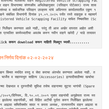
णारी राज्य शासनाच्या मालकीची वाहने Registered Vehicle Scrapping Fac
ाहन विभागाच्या संगणकीय अभिलेखानुसार (परिवहन पोर्टलवर) राज्य शास
संस्था व सार्वजनिक परिवहन उपक्रम यांचे अधिनस्त कार्यालयातील एकूण १
े संबंधित विभागांनी दिनांक ३१.०१.२०२५ पर्यंत रस्ते वाहतूक व महामार्ग 
ंगाने Registered Vehicle Scrapping Facility मार्फत निष्कासित (Sc
ंचे निर्लेखन करण्यात आले नाही, परंतु ती आज अखेर वापरात आहेत अशी 
भागास प्रचलित कार्यपध्दतीचा अवलंब करुन नवीन वाहने खरेदी / भाडे तत्वावर 
र Click करून download करून माहिती मिळवून घ्यावी..........
ासन निर्णय दिनांक ०२-०२-२०२४
ाहन किंमत मर्यादेत वस्तू व सेवा कराचा अंतर्भाव करण्यात आलेला नाही. त
रेशन चार्जेस व सहाय्यभुत साहित्य (Accessories) इत्यादीसाठीच्या खर्चाचा 
च्या देखभाल व दुरुस्तीची सुविधा तसेच वाहनाच्या सुट्या भागांची (Spare 
२००१/विनियम, दि.१०.०९.२००१ नुसार वाहनांची अनुज्ञेयता राज्य स्त
ेल्या वाहनांपैकी, सर्व विहित अटींची पूर्तता करुन निर्लेखित झालेल्या 
य वाहन आढावा समितीसमोर सादर न करता अध्यक्ष, राज्यस्तरीय वाहन आढावा स