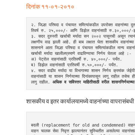
दिनांक ११-०१-२०१०
२. जिल्हा परिषदा व पंचायत समित्यांकडील उपरोक्त वाहनांच्या दुरुस्
तिवर्ष रु. २५,०००/- आणि डिझेल वाहनांसाठी रु.३०,०००/-
३. सदर दुरुस्ती खर्चाची मर्यादा सन २००२ पासूनची असून त्यानंत
लक्षणीय वाढ झाली आहे. ही बाब लक्षात घेता शासकीय वाहनांच्या द
शासनाने आता जिल्हा परिषदा व पंचायत समित्यांकडील मान्य वाहना
खर्चाची मर्यादा खालीलप्रमाणे वाढविण्याचा निर्णय घेतला आहे :-
अ) पेट्रोल वाहनांसाठी प्रतिवर्षी रु. ४०,०००/- पर्यंत.
ब) डिझेल वाहनांसाठी प्रतिवर्षी रु.५०,०००/- पर्यंत.
४. सदर वाढीव मर्यादा या विभागाच्या शासन निर्णय क्रमांक जे
वाहनांसाठी या शासन निर्णयाच्या दिनांकापासून लागू राहील तसेच ही 
लागु राहील. 
अधिक व सविस्तर माहितीसाठी वरील शासननिर्णया
शासकीय व इतर कार्यालयामध्ये वाहनांच्या वापरासंबध
बदली (replacement for old and condemned) वाहनास
वाहन चालक सेवा निवृत्त झाल्यानंतर सुस्थितीत असलेल्या वाहनांस