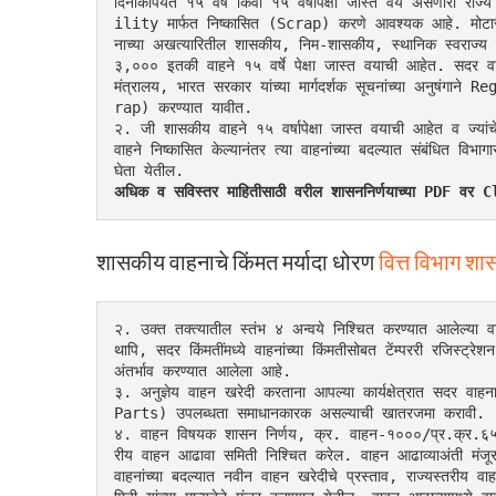
दिनांकापर्यंत १५ वर्षे किंवा १५ वर्षांपेक्षा जास्त वय अस
ility मार्फत निष्कासित (Scrap) करणे आवश्यक आहे. मोटार व
नाच्या अखत्यारितील शासकीय, निम-शासकीय, स्थानिक स्वराज्य 
३,००० इतकी वाहने १५ वर्षे पेक्षा जास्त वयाची आहेत. सदर वाहन
मंत्रालय, भारत सरकार यांच्या मार्गदर्शक सूचनांच्या अनुष
rap) करण्यात यावीत.
२. जी शासकीय वाहने १५ वर्षापेक्षा जास्त वयाची आहेत व ज्या
वाहने निष्कासित केल्यानंतर त्या वाहनांच्या बदल्यात संबंधित वि
घेता येतील.
अधिक व सविस्तर माहितीसाठी वरील शासननिर्णयाच्या PDF व
शासकीय वाहनाचे किंमत मर्यादा धोरण
वित्त विभाग श
२. उक्त तक्त्यातील स्तंभ ४ अन्वये निश्चित करण्यात आलेल्या व
थापि, सदर किंमतींमध्ये वाहनांच्या किंमतीसोबत टेंम्पररी रजिस्ट्
अंतर्भाव करण्यात आलेला आहे.
३. अनुज्ञेय वाहन खरेदी करताना आपल्या कार्यक्षेत्रात सदर वाहना
Parts) उपलब्धता समाधानकारक असल्याची खातरजमा करावी.
४. वाहन विषयक शासन निर्णय, क्र. वाहन-१०००/प्र.क्र.६५/
रीय वाहन आढावा समिती निश्चित करेल. वाहन आढाव्याअंती मंजूर झाल
वाहनांच्या बदल्यात नवीन वाहन खरेदीचे प्रस्ताव, राज्यस्तरी