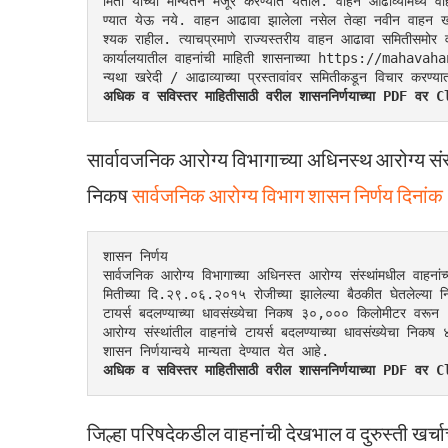
मिती यांच्या मान्यतेने मंजूर करण्यात येतील. वाहन आढाव्यामध्ये
ण्यात येऊ नये. वाहन आढावा झालेला नसेल तेव्हा नवीन वाहन खर
श्यक राहील. त्याचप्रमाणे राज्यस्तरीय वाहन आढावा समितीसमोर वा
कार्यालयातील वाहनांची माहिती शासनाच्या https://mahav
न्यथा खरेदी / आढाव्याच्या प्रस्तावांवर समितीकडून विचार करण्य
अधिक व सविस्तर माहितीसाठी वरील शासननिर्णयाच्या PDF व
सार्वावजनिक आरोग्य विभागाच्या अधिनस्थ आरोग्य सं
निकष
सार्वजनिक आरोग्य विभाग शासन निर्णय दिना
शासन निर्णय
सार्वजनिक आरोग्य विभागाच्या अधिनस्त आरोग्य संस्थांमधील वाहनांच
मितीच्या दि.२९.०६.२०१५ रोजीच्या झालेल्या बैठकीत घेतलेल्या निर्
टायर्स बदलण्याच्या धावसंख्येचा निकष ३०,००० किलोमीटर वरू
आरोग्य संस्थांतील वाहनांचे टायर्स बदलण्याच्या धावसंख्येचा
शासन निर्णयान्वये मान्यता देण्यात येत आहे.
अधिक व सविस्तर माहितीसाठी वरील शासननिर्णयाच्या PDF व
जिल्हा परिषदेकडील वाहनांची देखभाल व दुरुस्ती खर्चा