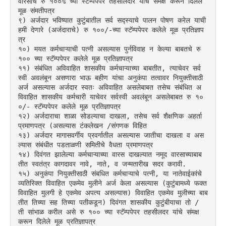
वारसाचे रु १००% च्या स्टॅम्पपेपर तहसीलदार यांचे समक्ष करून दिलेले 
मूळ संमतीपत्र
९) अर्जदार भविष्यात कुटुंबातील सर्व सद्स्याचे पालन पोषण करेल याची 
हमी देणारे (अर्जदाराचे) रु १००/-च्या स्टॅम्पपेपर कलेले मूळ प्रतिज्ञाप
त्र
१०) मयत कर्मचाऱ्याची पत्नी असल्यास पुर्नविवाह न केल्या बाबतचे रु 
१०० च्या स्टॅम्पपेपर कलेले मूळ प्रतिज्ञापत्र
११) संबंधित अविवाहित शासकीय कर्मचाऱ्याच्या बाबतीत, त्याचेवर सर्व
स्वी अवलंबून असणारा भाऊ बहीण यांचा अनुकंपा तत्वावर नियुक्तीसाठी 
अर्ज असल्यास अर्जदार स्वतः अविवाहित असलेबाबत तसेच संबंधित अ
विवाहित शासकीय कर्मचारी याचेवर सर्वस्वी अवलंबून असलेबाबत रु १०
०/- स्टॅम्पपेपर कलेले मूळ प्रतिज्ञापत्र
१२) अर्जदाराचा शाळा सोडल्याचा दाखला, तसेच सर्व शैक्षणिक अहर्ता 
प्रमाणपत्र (असल्यास टंकलेखन /संगणक विहित
१३) अर्जदार मागासवर्गीय प्रवर्गातील असल्यास जातीचा दाखला व अस
ल्यास संबंधीत पडताळणी समितीचे वैधता प्रमाणपत्र
१४) दिवंगत झालेल्या कर्मचाऱ्याच्या वारस दाखल्यात नमूद वारसाच्याबाब
तीत स्वतंत्र कागदावर नावे, नाते, व जन्मतारीख सदर करावी.
१५) अनुकंपा नियुक्तीसाठी संबधित कर्मचाऱ्याचे पत्नी, या नातेवाईकांचे 
व्यतिरिक्त विवाहित एकमेव मुलीने अर्ज केला असल्यास (कुटुंबामध्ये फक्त 
विवाहित मुलगी हे एकमेव अपत्य असल्यास) विवाहित एकमेव मुलीच्या बाब
तीत तिच्या सह तिच्या पतीकडून) दिवंगत शासकीय कुटुंबीयाचा तो / 
ती सांभाळ करील असे रु १०० च्या स्टॅम्पपेपर तहसीलदर यांचे संमक्ष 
करून दिलेले मूळ प्रतिज्ञापत्र