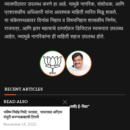
व्यासपीठावर उपलब्ध करणे हा आहे. यामुळे नागरिक, संशोधक, आणि
प्रशासकीय अधिकारी यांना आवश्यक माहिती त्वरित मिळू शकते.
या संकेतस्थळावर दिनांक निहाय व विषयनिहाय शासकीय निर्णय,
राजपत्र, आणि इतर महत्वाचे दस्तऐवज डिजिटल स्वरूपात उपलब्ध
आहेत, ज्यामुळे नागरिकांना ही माहिती सहज उपलब्ध होते.
RECENT ARTICLES
READ ALSO
राज्यातील गरजू महिलांना रोजगारासाठी “पिंक (गुलाबी) ई-रिक्षा”
भविष्य निर्वाह निधी: परतावा_ नापरतावा अग्रिम
July 31, 2026
मंजुरी करण्याबाबतची टिपणी
महाराष्ट्र इलेक्ट्रिक वाहन धोरण
November 14, 2025
July 29, 2026