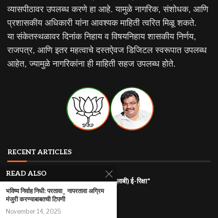
व्यासपीठावर उपलब्ध करणे हा आहे. यामुळे नागरिक, संशोधक, आणि
प्रशासकीय अधिकारी यांना आवश्यक माहिती त्वरित मिळू शकते.
या संकेतस्थळावर दिनांक निहाय व विषयनिहाय शासकीय निर्णय,
राजपत्र, आणि इतर महत्वाचे दस्तऐवज डिजिटल स्वरूपात उपलब्ध
आहेत, ज्यामुळे नागरिकांना ही माहिती सहज उपलब्ध होते.
RECENT ARTICLES
READ ALSO
राज्यातील गरजू महिलांना रोजगारासाठी “पिंक (गुलाबी) ई-रिक्षा”
भविष्य निर्वाह निधी: परतावा_ नापरतावा अग्रिम
July 31, 2026
मंजुरी करण्याबाबतची टिपणी
महाराष्ट्र इलेक्ट्रिक वाहन धोरण
November 14, 2025